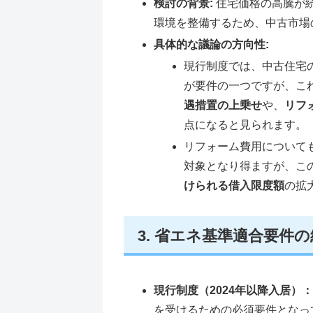
検討の背景:
住宅価格の高騰が
環境を整備するため、中古市場
具体的な議論の方向性:
現行制度では、中古住宅
が要件の一つですが、こ
遇措置の上乗せ
や、
リフ
点になると見られます。
リフォーム費用について
対象となり得ますが、こ
けられる借入限度額
の拡
3. 省エネ基準適合要件
現行制度（2024年以降入居）
を受けるための必須要件となっ