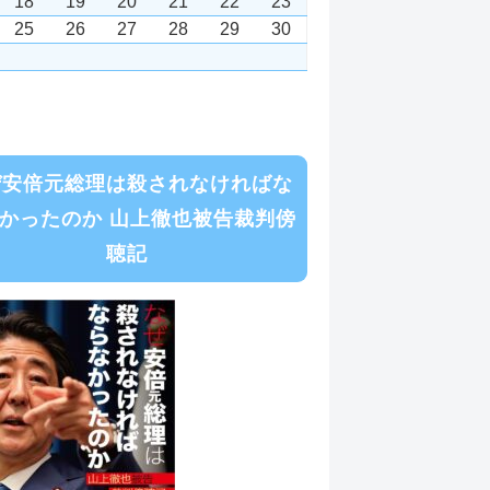
18
19
20
21
22
23
25
26
27
28
29
30
ぜ安倍元総理は殺されなければな
かったのか 山上徹也被告裁判傍
聴記