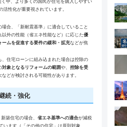
続く中、より多くの国民が住宅を購入しやすい
の活性化が重要視されています。
の場合、「新耐震基準」に適合していること
れ以外の性能（省エネ性能など）に応じた
優
ォームを促進する要件の緩和・拡充
などが焦
も、住宅ローンに組み込まれた場合は控除の
の
対象となるリフォームの範囲
や、
控除を受
大などが検討される可能性があります。
の継続・強化
：
新築住宅の場合、
省エネ基準への適合
が減税
ています（「その他の住宅」は原則対象