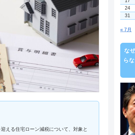
17
24
31
« 7月
な
らな
限を迎える住宅ローン減税について、対象と