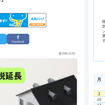
Facebook
2025.12.03
月
3
10