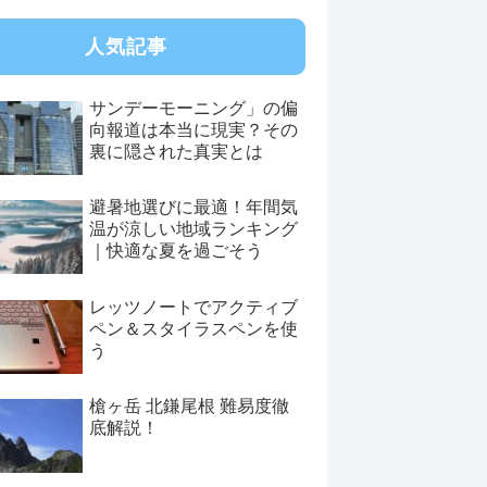
人気記事
サンデーモーニング」の偏
向報道は本当に現実？その
裏に隠された真実とは
避暑地選びに最適！年間気
温が涼しい地域ランキング
｜快適な夏を過ごそう
レッツノートでアクティブ
ペン＆スタイラスペンを使
う
槍ヶ岳 北鎌尾根 難易度徹
底解説！