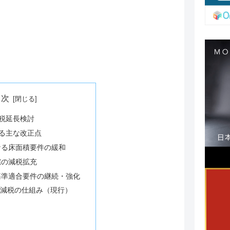
目次
税延長検討
る主な改正点
となる床面積要件の緩和
住宅の減税拡充
ネ基準適合要件の継続・強化
ン減税の仕組み（現行）