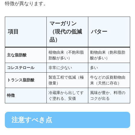
特徴が異なります。
マーガリン
項目
（現代の低減
バター
品）
植物由来（不飽和脂
動物由来（飽和脂肪
主な脂肪酸
肪酸が多い）
酸が多い）
コレステロール
非常に少ない
多い
製造工程で低減（極
牛などの反芻動物由
トランス脂肪酸
微量）
来（天然に存在）
冷蔵庫から出してす
風味が豊か、料理の
特徴
ぐ塗れる、安価
コクが出る
注意すべき点