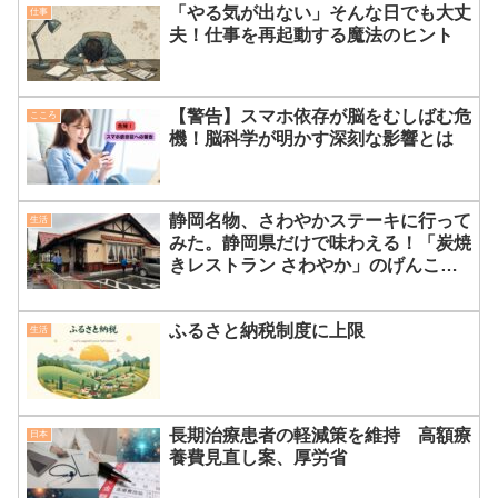
「やる気が出ない」そんな日でも大丈
仕事
夫！仕事を再起動する魔法のヒント
【警告】スマホ依存が脳をむしばむ危
こころ
機！脳科学が明かす深刻な影響とは
静岡名物、さわやかステーキに行って
生活
みた。静岡県だけで味わえる！「炭焼
きレストラン さわやか」のげんこつ
ハンバーグが絶品すぎる理由
ふるさと納税制度に上限
生活
長期治療患者の軽減策を維持 高額療
日本
養費見直し案、厚労省