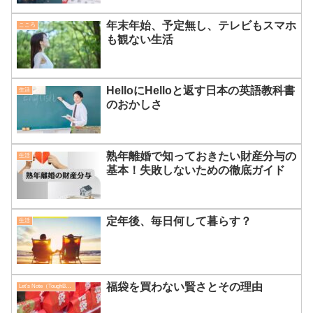
年末年始、予定無し、テレビもスマホ
こころ
も観ない生活
HelloにHelloと返す日本の英語教科書
生活
のおかしさ
熟年離婚で知っておきたい財産分与の
生活
基本！失敗しないための徹底ガイド
定年後、毎日何して暮らす？
生活
福袋を買わない賢さとその理由
Let's Note（ToughBook）