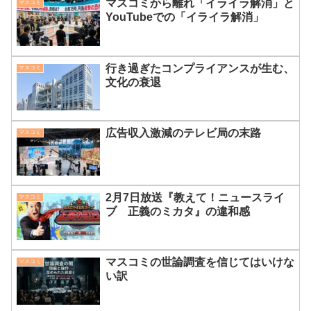
マスコミから離れ「イライラ解消」と
マスコミ
YouTubeでの「イライラ解消」
行き過ぎたコンプライアンスが生む、
マスコミ
文化の衰退
広告収入激減のテレビ局の末路
マスコミ
2月7日放送『教えて！ニュースライ
マスコミ
ブ 正義のミカタ』の違和感
マスコミの世論調査を信じてはいけな
マスコミ
い訳