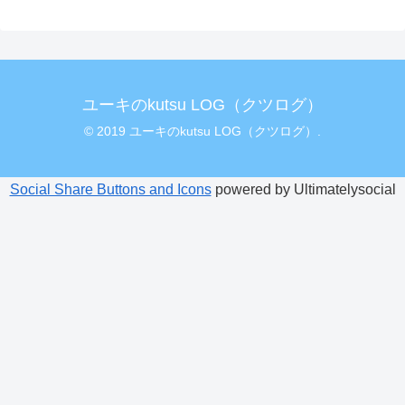
ユーキのkutsu LOG（クツログ）
© 2019 ユーキのkutsu LOG（クツログ）.
Social Share Buttons and Icons
powered by Ultimatelysocial