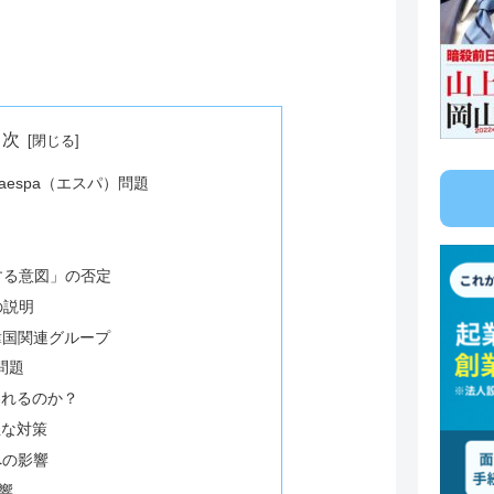
目次
espa（エスパ）問題
する意図」の否定
の説明
韓国関連グループ
問題
われるのか？
主な対策
への影響
響