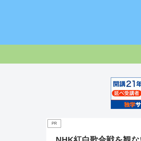
PR
NHK紅白歌合戦を観