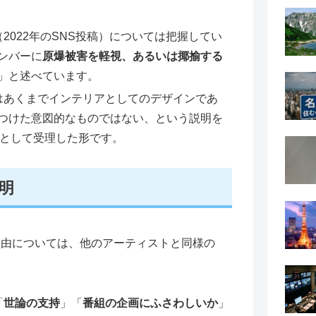
2022年のSNS投稿）については把握してい
ンバーに
原爆被害を軽視、あるいは揶揄する
」と述べています。
はあくまでインテリアとしてのデザインであ
つけた意図的なものではない、という説明を
Kとして受理した形です。
説明
理由については、他のアーティストと同様の
「
世論の支持
」「
番組の企画にふさわしいか
」