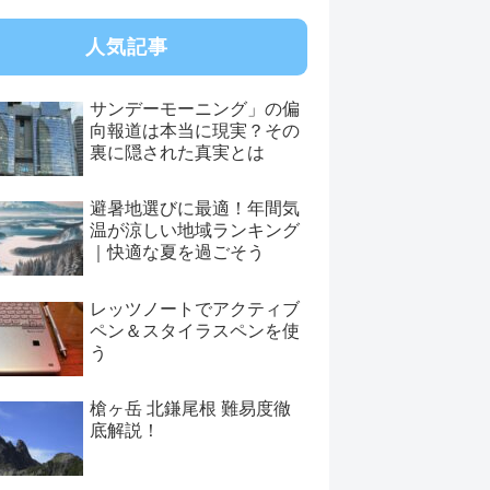
人気記事
サンデーモーニング」の偏
向報道は本当に現実？その
裏に隠された真実とは
避暑地選びに最適！年間気
温が涼しい地域ランキング
｜快適な夏を過ごそう
レッツノートでアクティブ
ペン＆スタイラスペンを使
う
槍ヶ岳 北鎌尾根 難易度徹
底解説！