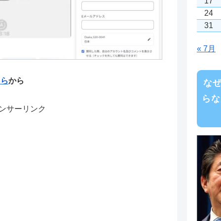
17
24
31
« 7月
ちら
から
な
らな
ンサーリンク