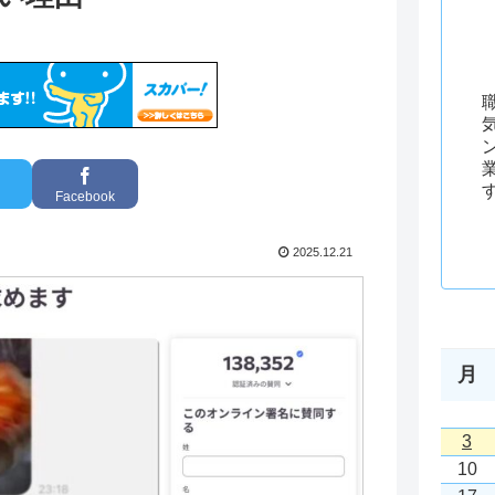
Facebook
2025.12.21
月
3
10