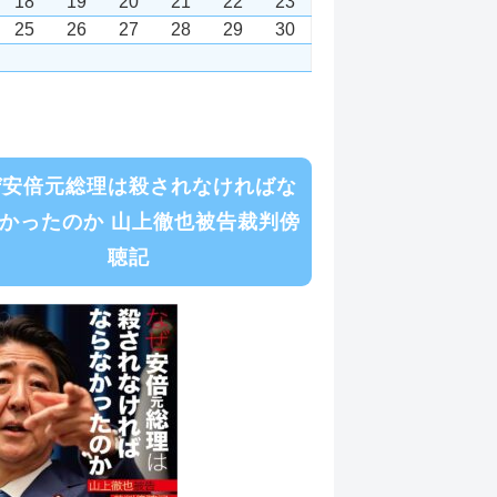
18
19
20
21
22
23
25
26
27
28
29
30
ぜ安倍元総理は殺されなければな
かったのか 山上徹也被告裁判傍
聴記