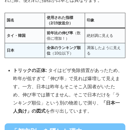
れた際、使われた指標が日本とは異なります。
使用された指標
国名
印象
（2/19放送分）
前年比の伸び率
（数
タイ・韓国
絶好調に見える
倍に増加！）
全体のランキング順
凋落したように見え
日本
位
（10位以下）
る
トリックの正体:
タイはビザ免除措置があったため、
昨年が低すぎて「伸び率」で見れば爆増して見えま
す。一方、日本は昨年もそこそこ入国者がいたた
め、伸び率では勝てません。そこで日本だけを「ラ
ンキング順位」という別の物差しで測り、
「日本一
人負け」の図式
を作り出しています。