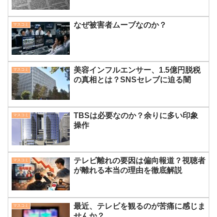
なぜ被害者ムーブなのか？
マスコミ
美容インフルエンサー、1.5億円脱税
マスコミ
の真相とは？SNSセレブに迫る闇
TBSは必要なのか？余りに多い印象
マスコミ
操作
テレビ離れの要因は偏向報道？視聴者
マスコミ
が離れる本当の理由を徹底解説
最近、テレビを観るのが苦痛に感じま
マスコミ
せんか？