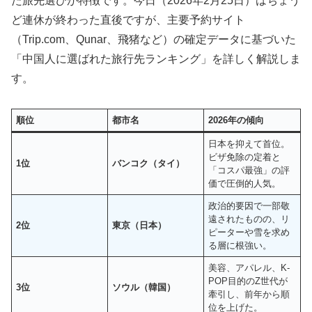
た旅先選びが特徴です。今日（2026年2月25日）はちょう
ど連休が終わった直後ですが、主要予約サイト
（Trip.com、Qunar、飛猪など）の確定データに基づいた
「中国人に選ばれた旅行先ランキング」を詳しく解説しま
す。
順位
都市名
2026年の傾向
日本を抑えて首位。
ビザ免除の定着と
1位
バンコク（タイ）
「コスパ最強」の評
価で圧倒的人気。
政治的要因で一部敬
遠されたものの、リ
2位
東京（日本）
ピーターや雪を求め
る層に根強い。
美容、アパレル、K-
POP目的のZ世代が
3位
ソウル（韓国）
牽引し、前年から順
位を上げた。