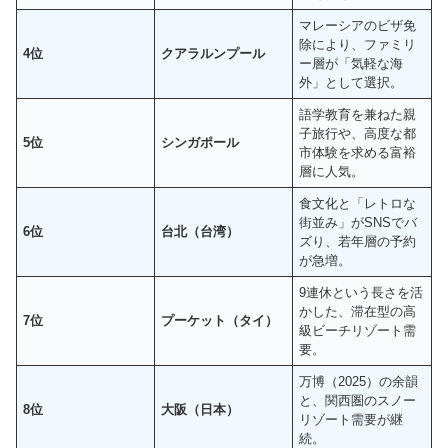
マレーシアのビザ免
除により、ファミリ
4位
クアラルンプール
ー層が「気軽な海
外」として選択。
語学教育を兼ねた親
子旅行や、高度な都
5位
シンガポール
市体験を求める富裕
層に人気。
食文化と「レトロな
街並み」がSNSでバ
6位
台北（台湾）
ズり、若年層の予約
が急増。
9連休という長さを活
かした、滞在型の高
7位
プーケット（タイ）
級ビーチリゾート需
要。
万博（2025）の余韻
と、関西圏のスノー
8位
大阪（日本）
リゾート需要が継
続。