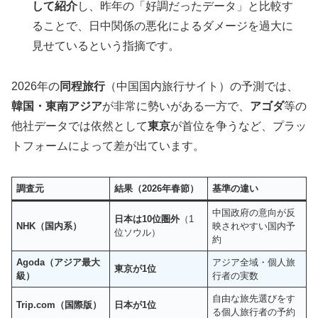
して紹介
し、昨年の「好調だったデータ」と比較す
ることで、日中関係の悪化によるダメージを過大に
見せているという指摘です。
2026年の
同程旅行
（中国国内旅行サイト）の予測では、
韓国・東南アジア
が非常に勢いがある一方で、
アゴダ
等の
他社データでは依然として
東京
が首位を争うなど、プラッ
トフォームによって差が出ています。
調査元
結果（2026年春節）
基準の違い
中国政府の意向が反
日本は10位圏外
（1
NHK（国内系）
映されやすい国内予
位ソウル）
約
Agoda（アジア最大
アジア全域・個人旅
東京が1位
級）
行者の実数
自由な旅先選びをす
Trip.com（国際版）
日本が1位
る個人旅行者の予約