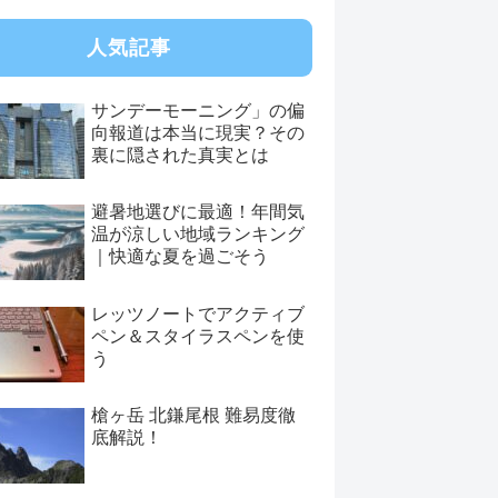
人気記事
サンデーモーニング」の偏
向報道は本当に現実？その
裏に隠された真実とは
避暑地選びに最適！年間気
温が涼しい地域ランキング
｜快適な夏を過ごそう
レッツノートでアクティブ
ペン＆スタイラスペンを使
う
槍ヶ岳 北鎌尾根 難易度徹
底解説！