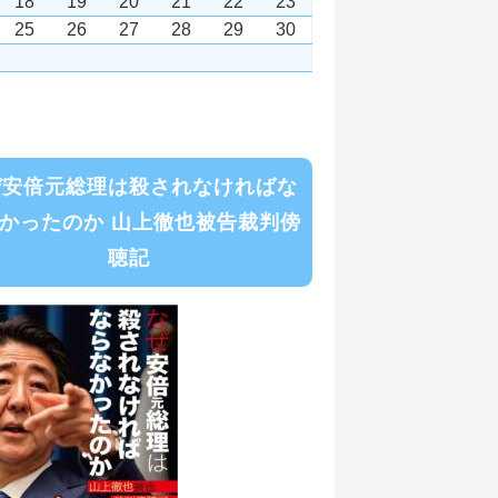
18
19
20
21
22
23
25
26
27
28
29
30
ぜ安倍元総理は殺されなければな
かったのか 山上徹也被告裁判傍
聴記