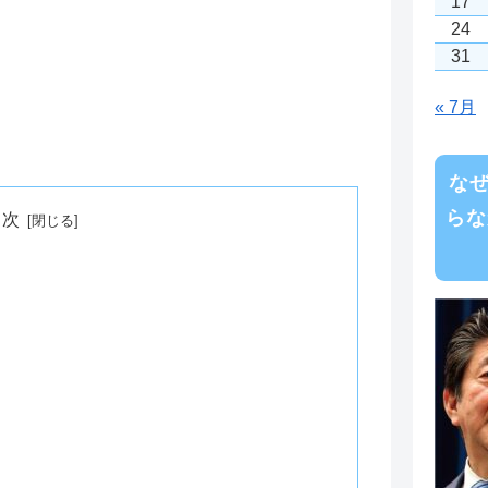
17
24
31
« 7月
な
らな
目次