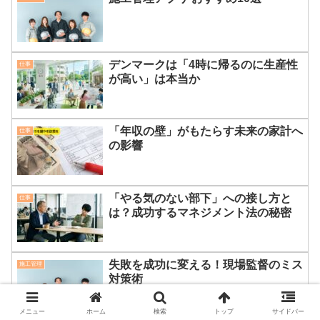
デンマークは「4時に帰るのに生産性
仕事
が高い」は本当か
「年収の壁」がもたらす未来の家計へ
仕事
の影響
「やる気のない部下」への接し方と
仕事
は？成功するマネジメント法の秘密
失敗を成功に変える！現場監督のミス
施工管理
対策術
メニュー
ホーム
検索
トップ
サイドバー