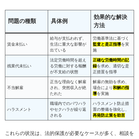
効果的な解決
問題の種類
具体例
方法
給与が支払われず、
労働基準法に基づく
賃金未払い
生活に重大な影響が
監査と是正指導
を実
出ている
施
法定労働時間を超え
正確な労働時間の記
残業代未払い
る労働に対する報酬
録
を求め、適切な是
が不支給の状態
正措置を指導
正当な理由なく解雇
解雇の無効を求め、
不当解雇
され、突然収入が絶
場合により
和解の指
たれた
導
を実施
職場内でのパワハラ
ハラスメント防止措
ハラスメント
やセクハラが繰り返
置の整備を強化し、
される
再発防止策を助言
これらの状況は、法的保護が必要なケースが多く、相談を