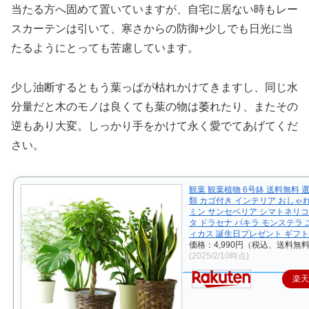
当たる方へ固めて置いていますが、自宅に居ない時もレー
スカーテンは引いて、寒さからの防御+少しでも日光に当
たるようにとっても苦慮しています。
少し油断するともう葉っぱが枯れかけてきますし、同じ水
分量だと木のモノは良くても葉の物は萎れたり、またその
逆もあり大変。しっかり手をかけて永く愛でてあげてくだ
さい。
観葉 観葉植物 6号鉢 送料無料 
類 カゴ付き インテリア おしゃ
ミン サンセベリア シマトネリコ
タ ドラセナ パキラ モンステラ 
ィカス 誕生日プレゼント ギフト
価格：4,990円（税込、送料無料
(2025/2/10時点)
楽