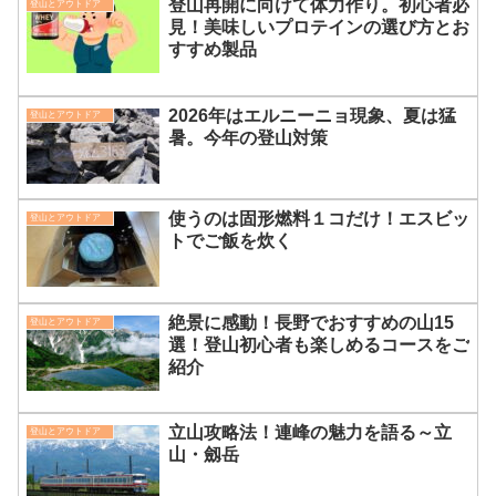
登山再開に向けて体力作り。初心者必
登山とアウトドア
見！美味しいプロテインの選び方とお
すすめ製品
2026年はエルニーニョ現象、夏は猛
登山とアウトドア
暑。今年の登山対策
使うのは固形燃料１コだけ！エスビッ
登山とアウトドア
トでご飯を炊く
絶景に感動！長野でおすすめの山15
登山とアウトドア
選！登山初心者も楽しめるコースをご
紹介
立山攻略法！連峰の魅力を語る～立
登山とアウトドア
山・劔岳