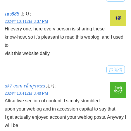
เฮง888
より:
2024年10月12日 3:37 PM
Hi every one, here every person is sharing these
know-how, so it’s pleasant to read this weblog, and I used
to
visit this website daily.
返信
dk7 com เข้าสู่ระบบ
より:
2024年10月12日 3:40 PM
Attractive section of content. I simply stumbled
upon your weblog and in accession capital to say that
I get actually enjoyed account your weblog posts. Anyway I
will be