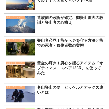
遺族側の敗訴が確定、御嶽山噴火の教
登山とアウトドア
訓と登山者の心構え
登山者必見！熊から身を守る方法と熊
登山とアウトドア
での死者・負傷者数の実態
黄金の輝き！男心を擽るアイテム「オ
登山とアウトドア
プティマス スベア123R」を使って
みた
冬山登山の要 ピッケルとアックス違
登山とアウトドア
いとは