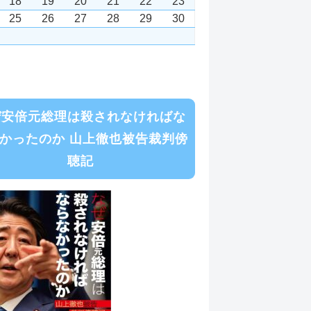
18
19
20
21
22
23
25
26
27
28
29
30
ぜ安倍元総理は殺されなければな
かったのか 山上徹也被告裁判傍
聴記