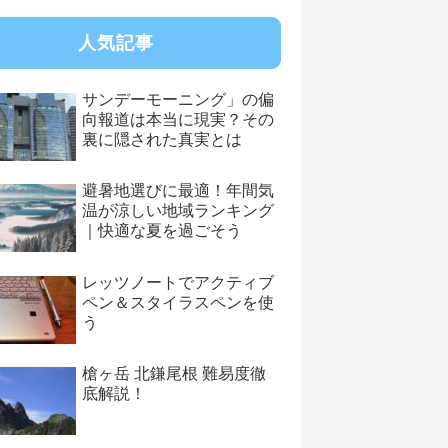
人気記事
サンデーモーニング」の偏
向報道は本当に現実？その
裏に隠された真実とは
避暑地選びに最適！年間気
温が涼しい地域ランキング
｜快適な夏を過ごそう
レッツノートでアクティブ
ペン＆スタイラスペンを使
う
槍ヶ岳 北鎌尾根 難易度徹
底解説！