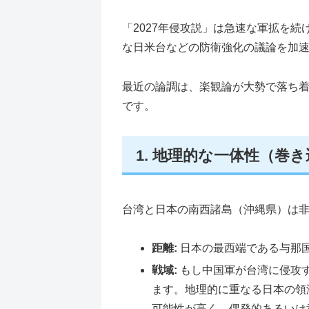
「2027年侵攻説」は急速な軍拡を
な日米台などの防衛強化の議論を加
最近の論調は、楽観論が大勢で落ち
です。
1. 地理的な一体性（巻
台湾と日本の南西諸島（沖縄県）は
距離:
日本の最西端である与那国
戦域:
もし中国軍が台湾に侵攻
ます。地理的に重なる日本の領
可能性が高く、偶発的あるいは