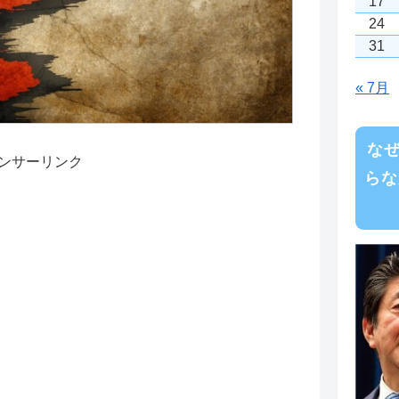
17
24
31
« 7月
な
ンサーリンク
らな