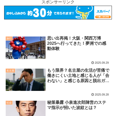
スポンサーリンク
思い出再掲！大阪・関西万博
旅行
2025へ行ってきた！夢洲での感
動体験
2025.09.29
もう限界？名古屋の生活が苦痛で
名古屋
働きにくい土地と感じる人が「合
わない」と感じる原因と脱出ガイ
ド
2025.09.28
秘策暴露 小泉進次郎陣営のステ
社会
マ指示が招いた波紋とは？