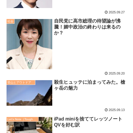
2025.09.27
自民党に高市総理の待望論が沸
社会
騰！媚中政治の終わりは来るの
か？
2025.09.20
殺生ヒュッテに泊まってみた。槍
登山とアウトドア
ヶ岳の魅力
2025.09.13
iPad miniを捨ててレッツノート
Let's Note（ToughBook）
QVを好む訳