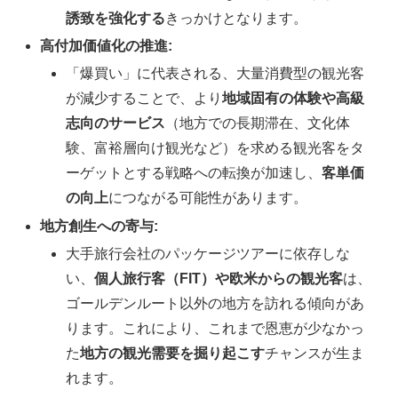
誘致を強化する
きっかけとなります。
高付加価値化の推進:
「爆買い」に代表される、大量消費型の観光客
が減少することで、より
地域固有の体験や高級
志向のサービス
（地方での長期滞在、文化体
験、富裕層向け観光など）を求める観光客をタ
ーゲットとする戦略への転換が加速し、
客単価
の向上
につながる可能性があります。
地方創生への寄与:
大手旅行会社のパッケージツアーに依存しな
い、
個人旅行客（FIT）や欧米からの観光客
は、
ゴールデンルート以外の地方を訪れる傾向があ
ります。これにより、これまで恩恵が少なかっ
た
地方の観光需要を掘り起こす
チャンスが生ま
れます。