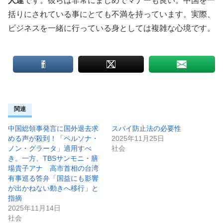
人達
です。彼らは非常にまじめでマナーも良い。中国を一
括りにされている事にとても不満を持っています。実際、
ビジネスを一緒に行っている身としては複雑な心境です。
関連
中国総領事発言に国外退去求
スパイ防止法の必要性
める声が殺到！「ペルソナ・
2025年11月25日
ノン・グラータ」適用すべ
社会
き。一方、TBSサンモニ・膳
場貴子アナ 高市首相の台湾
有事巡る答弁「国益にも影響
が出かねない動きへ移行」と
指摘
2025年11月14日
社会