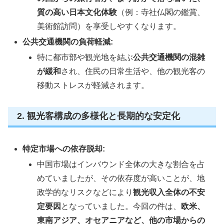
質の高い日本文化体験
（例：寺社仏閣の鑑賞、
美術館訪問）を享受しやすくなります。
公共交通機関の負荷軽減:
特に都市部や観光地を結ぶ
公共交通機関の混雑
が緩和
され、住民の日常生活や、他の観光客の
移動ストレスが軽減されます。
2. 観光客構成の多様化と長期的な安定化
特定市場への依存脱却:
中国市場はインバウンド全体の大きな割合を占
めていましたが、その依存度が高いことが、地
政学的なリスクなどにより
観光収入全体の不安
定要因
となっていました。今回の件は、
欧米、
東南アジア、オセアニアなど、他の市場からの