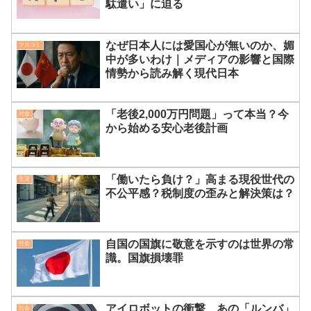
駄遣い」に迫る
なぜ日本人には愛国心が無いのか、媚
マスコミ
中が多いわけ｜メディアの影響と国際
情勢から読み解く現代日本
「老後2,000万円問題」って本当？今
社会
から始める安心老後計画
「働いたら負け？」高まる現役世代の
生活
不公平感？税制度の歪みと解決策は？
自国の国旗に敬意を示すのは世界の常
社会
識。国旗損壊罪
アイロボットの衝撃、あの「ルンバ」
社会