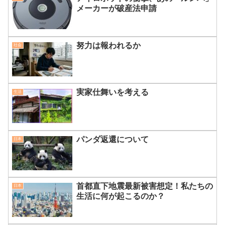
メーカーが破産法申請
努力は報われるか
社会
実家仕舞いを考える
生活
パンダ返還について
日本
首都直下地震最新被害想定！私たちの
日本
生活に何が起こるのか？