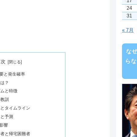
17
24
31
« 7月
な
らな
目次
要と発生確率
とは？
ズムと特徴
と教訓
率とタイムライン
向と予測
影響
傷者と帰宅困難者