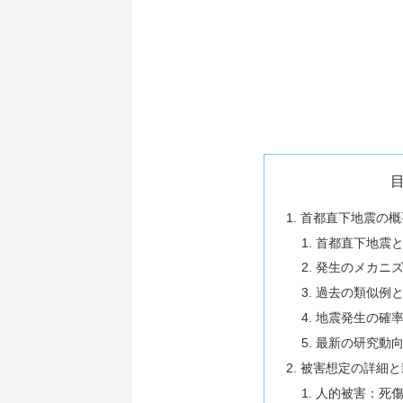
首都直下地震の概
首都直下地震
発生のメカニ
過去の類似例
地震発生の確
最新の研究動
被害想定の詳細と
人的被害：死