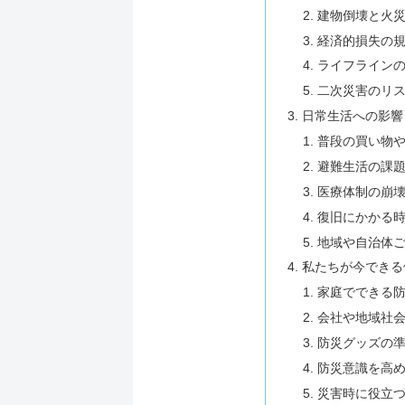
建物倒壊と火
経済的損失の
ライフライン
二次災害のリ
日常生活への影響
普段の買い物
避難生活の課
医療体制の崩
復旧にかかる
地域や自治体
私たちが今できる
家庭でできる
会社や地域社
防災グッズの
防災意識を高
災害時に役立