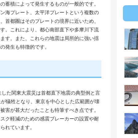
の蓄積によって発生するものが一般的です。
ピン海プレート、太平洋プレートという複数の
り、首都圏はそのプレートの境界に近いため、
です。これにより、都心南部直下や多摩川下流
います。また、これらの地震は局所的に強い揺
災の発生も特徴的です。
生した関東大震災は首都直下地震の典型例と言
上が犠牲となり、東京を中心とした広範囲が壊
災被害が甚大だったことも特筆すべき点です。
リスク軽減のための感震ブレーカーの設置や耐
められています。