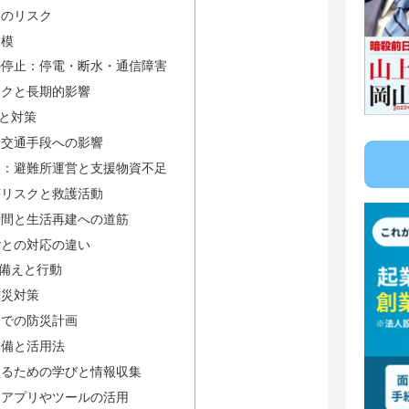
災のリスク
規模
の停止：停電・断水・通信障害
スクと長期的影響
と対策
や交通手段への影響
題：避難所運営と支援物資不足
壊リスクと救護活動
時間と生活再建への道筋
ごとの対応の違い
備えと行動
防災対策
会での防災計画
準備と活用法
めるための学びと情報収集
つアプリやツールの活用