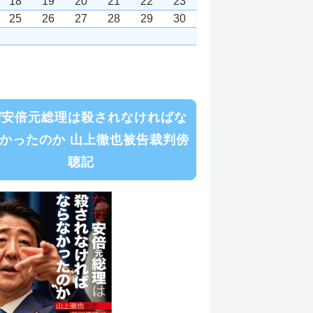
18
19
20
21
22
23
25
26
27
28
29
30
ぜ安倍元総理は殺されなければな
かったのか 山上徹也被告裁判傍
聴記