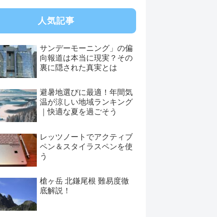
人気記事
サンデーモーニング」の偏
向報道は本当に現実？その
裏に隠された真実とは
避暑地選びに最適！年間気
温が涼しい地域ランキング
｜快適な夏を過ごそう
レッツノートでアクティブ
ペン＆スタイラスペンを使
う
槍ヶ岳 北鎌尾根 難易度徹
底解説！