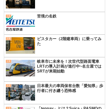
苦境の名鉄
交通
ビスタカー（2階建車両）に乗ってみ
交通
た
岐阜市に未来を！次世代型路面電車
交通
LRTの導入計画が進行中~名古屋では
SRTが来期始動
日本最大の車両保有台数「愛知県」歩
交通
行者に付き纏う恐怖感
「teppay」とは？Suica・PASMOの
交通