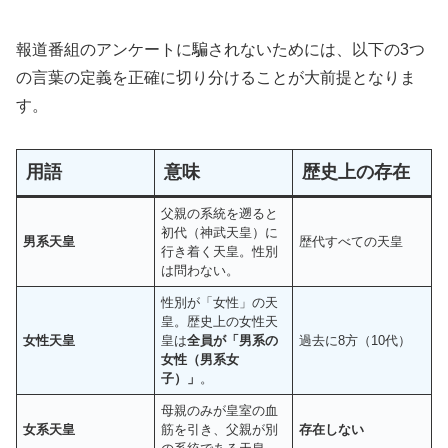
報道番組のアンケートに騙されないためには、以下の3つ
の言葉の定義を正確に切り分けることが大前提となりま
す。
用語
意味
歴史上の存在
父親の系統を遡ると
初代（神武天皇）に
男系天皇
歴代すべての天皇
行き着く天皇。性別
は問わない。
性別が「女性」の天
皇。歴史上の女性天
女性天皇
皇は
全員が「男系の
過去に8方（10代）
女性（男系女
子）」
。
母親のみが皇室の血
女系天皇
筋を引き、父親が別
存在しない