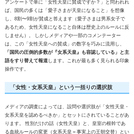
アンケートで単に「女性天皇に賛成ですか？」と問われれ
ば、国民の多くは「愛子さまが天皇になること」を想像
し、8割〜9割が賛成と答えます（愛子さまは男系女子で
あるため、女性天皇になること自体は歴史上のルールに反
しません）。 しかしメディアや一部のコメンテーター
は、この「女性天皇への賛成」の数字を巧みに流用し、
「国民の圧倒的多数が『女系天皇』も容認している」と主
語をすり替えて報道
します。これが最も多く見られる印象
操作です。
「女性・女系天皇」という一括りの選択肢
メディアの調査によっては、設問や選択肢が「女性天皇・
女系天皇を認めるべきか」とセットにされていることがあ
ります。 性別だけの話（女性天皇）と、皇室の根幹であ
る血統ルールの変更（女系天皇＝事実上の王朝交替）とい