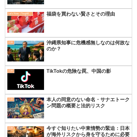
福袋を買わない賢さとその理由
Let's Note（ToughBook）
沖縄県知事に危機感無しなのは何故な
日本
のか？
TikTokの危険な罠、中国の影
日本
本人の同意のない命名・サナエトーク
日本
ン問題の概要と法的リスク
今すぐ知りたい中東情勢の緊迫：日本
日本
が海外リスクから身を守るために必要