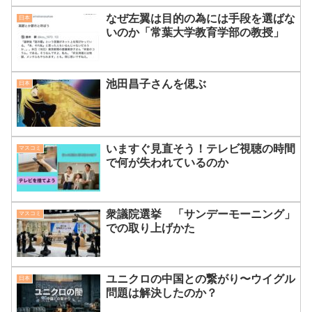
なぜ左翼は目的の為には手段を選ばな
日本
いのか「常葉大学教育学部の教授」
池田昌子さんを偲ぶ
日本
いますぐ見直そう！テレビ視聴の時間
マスコミ
で何が失われているのか
衆議院選挙 「サンデーモーニング」
マスコミ
での取り上げかた
ユニクロの中国との繋がり〜ウイグル
日本
問題は解決したのか？