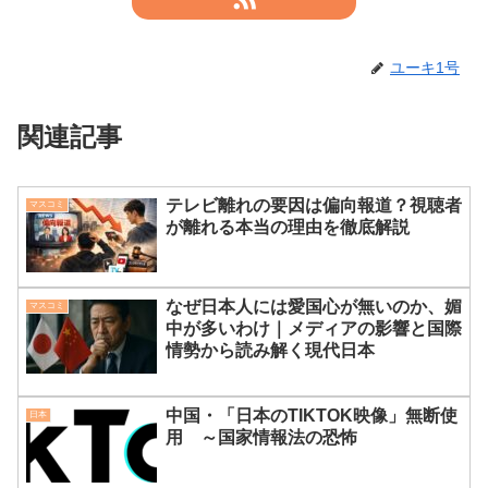
ユーキ1号
関連記事
テレビ離れの要因は偏向報道？視聴者
マスコミ
が離れる本当の理由を徹底解説
なぜ日本人には愛国心が無いのか、媚
マスコミ
中が多いわけ｜メディアの影響と国際
情勢から読み解く現代日本
中国・「日本のTIKTOK映像」無断使
日本
用 ～国家情報法の恐怖