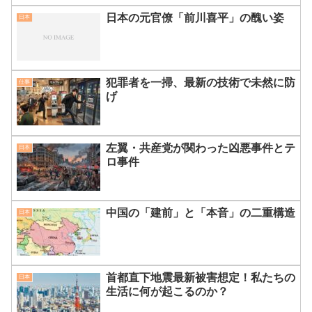
日本の元官僚「前川喜平」の醜い姿
日本
犯罪者を一掃、最新の技術で未然に防
仕事
げ
左翼・共産党が関わった凶悪事件とテ
日本
ロ事件
中国の「建前」と「本音」の二重構造
日本
首都直下地震最新被害想定！私たちの
日本
生活に何が起こるのか？