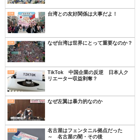
台湾との友好関係は大事だよ！
日本
なぜ台湾は世界にとって重要なのか？
日本
TikTok 中国企業の反逆 日本人ク
日本
リエーター収益剥奪？
なぜ左翼は暴力的なのか
日本
名古屋はフェンタニル拠点だった
名古屋
～ 名古屋の闇・その後