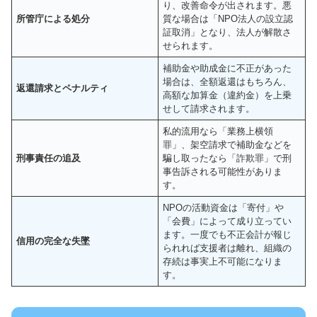
り、改善命令が出されます。悪
所管庁による処分
質な場合は「NPO法人の設立認
証取消」となり、法人が解散さ
せられます。
補助金や助成金に不正があった
場合は、全額返還はもちろん、
返還請求とペナルティ
高額な加算金（違約金）を上乗
せして請求されます。
私的流用なら「業務上横領
罪」、架空請求で補助金などを
刑事責任の追及
騙し取ったなら「詐欺罪」で刑
事告訴される可能性がありま
す。
NPOの活動資金は「寄付」や
「会費」によって成り立ってい
ます。一度でも不正会計が報じ
信用の完全な失墜
られれば支援者は離れ、組織の
存続は事実上不可能になりま
す。