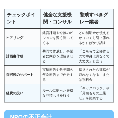
チェックポイ
健全な支援機
警戒すべきグ
ント
関・コンサル
レー業者
経営課題や今後のビ
どの補助金が使える
ヒアリング
ジョンを深く聞いて
か（いくら引っ張れ
くる
るか）ばかり話す
共同で作成し、事業
「こちらで全部作る
計画書作成
者に内容を理解させ
ので中身は見なくて
る
大丈夫」と言う
実績報告や数年間の
採択されたら連絡が
採択後のサポート
年次報告まで伴走す
取れなくなる、また
る
は別料金
「キックバック」や
ルールに則った厳格
経費の扱い
「見積もりの上乗
な見積もりを行う
せ」を提案する
NPOの不正会計