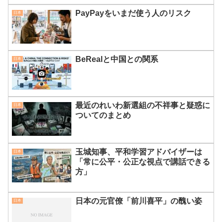
PayPayをいまだ使う人のリスク
日本
BeRealと中国との関系
日本
最近のれいわ新選組の不祥事と疑惑に
日本
ついてのまとめ
玉城知事、平和学習アドバイザーは
日本
「常に公平・公正な視点で講話できる
方」
日本の元官僚「前川喜平」の醜い姿
日本