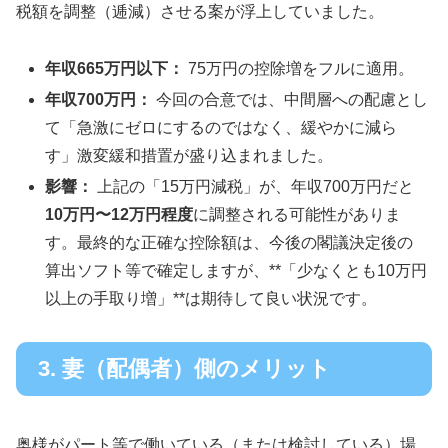
税額を調整（逓減）させる案が浮上していました。
年収665万円以下：
75万円の控除増をフルに適用。
年収700万円：
今回の合意では、中間層への配慮とし
て「急激にゼロにするのではなく、緩やかに減ら
す」激変緩和措置が盛り込まれました。
影響：
上記の「15万円減税」が、年収700万円だと
10万円〜12万円程度
に調整される可能性がありま
す。最終的な正確な控除額は、今後の閣議決定後の
算出ソフト等で確定しますが、**「少なくとも10万円
以上の手取り増」**は期待して良い状況です。
3. 妻（配偶者）側のメリット
奥様がパート等で働いている（または検討している）場