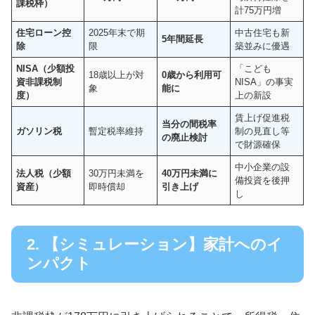
課税枠）
計75万円増
住宅ローン控
2025年末で期
中古住宅も新
5年間延長
除
限
築並みに優遇
NISA（少額投
「こども
18歳以上が対
0歳から利用可
資非課税制
NISA」の事実
象
能に
度）
上の新設
賃上げ促進税
当分の間税率
ガソリン税
暫定税率維持
制の見直し等
の廃止検討
で財源確保
中小企業の設
法人税（少額
30万円未満を
40万円未満に
備投資を後押
資産）
即時償却
引き上げ
し
2. 【シミュレーション】家計へのイ
ンパクト