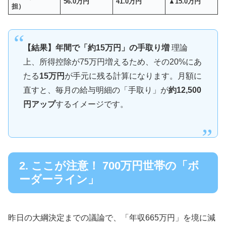
56.0万円
41.0万円
▲15.0万円
担）
【結果】年間で「約15万円」の手取り増
理論
上、所得控除が75万円増えるため、その20%にあ
たる
15万円
が手元に残る計算になります。月額に
直すと、毎月の給与明細の「手取り」が
約12,500
円アップ
するイメージです。
2. ここが注意！ 700万円世帯の「ボ
ーダーライン」
昨日の大綱決定までの議論で、「年収665万円」を境に減