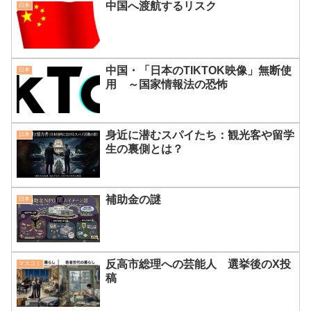
中国へ渡航するリスク
日本
中国・「日本のTIKTOK映像」無断使
日本
用 ～国家情報法の恐怖
身近に潜むスパイたち：観光客や留学
日本
生の裏側とは？
補助金の謎
日本
反高市総理への芸能人 選挙後のX投
マスコミ
稿