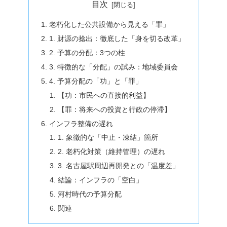
目次
老朽化した公共設備から見える「罪」
1. 財源の捻出：徹底した「身を切る改革」
2. 予算の分配：3つの柱
3. 特徴的な「分配」の試み：地域委員会
4. 予算分配の「功」と「罪」
【功：市民への直接的利益】
【罪：将来への投資と行政の停滞】
インフラ整備の遅れ
1. 象徴的な「中止・凍結」箇所
2. 老朽化対策（維持管理）の遅れ
3. 名古屋駅周辺再開発との「温度差」
結論：インフラの「空白」
河村時代の予算分配
関連