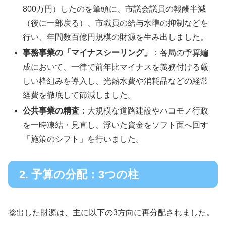
800万円）したのを筆頭に、市議会議員の報酬半減
（後に一部戻る）、市職員の給与水準の抑制などを
行い、年間数百億円規模の財源を生み出しました。
事務事業の「マイナスシーリング」
：各局の予算編
成において、一律で前年比マイナスを義務付ける厳
しい枠組みを導入し、光熱水費や消耗品などの経常
経費を徹底して節減しました。
公共事業の精査
：大規模な道路建設やハコモノ行政
を一時凍結・見直し、浮いた資金をソフト面へ回す
「施策のシフト」を行いました。
2. 予算の分配：3つの柱
捻出した財源は、主に以下の3方向に再分配されました。