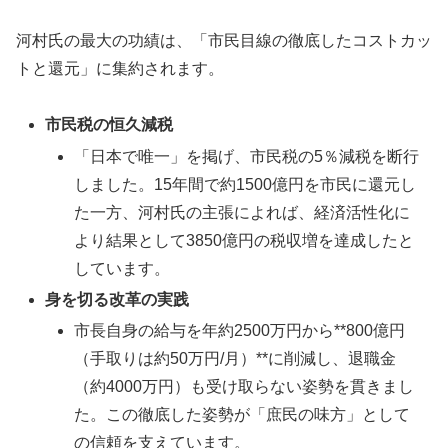
河村氏の最大の功績は、「市民目線の徹底したコストカッ
トと還元」に集約されます。
市民税の恒久減税
「日本で唯一」を掲げ、市民税の5％減税を断行
しました。15年間で約1500億円を市民に還元し
た一方、河村氏の主張によれば、経済活性化に
より結果として3850億円の税収増を達成したと
しています。
身を切る改革の実践
市長自身の給与を年約2500万円から**800億円
（手取りは約50万円/月）**に削減し、退職金
（約4000万円）も受け取らない姿勢を貫きまし
た。この徹底した姿勢が「庶民の味方」として
の信頼を支えています。