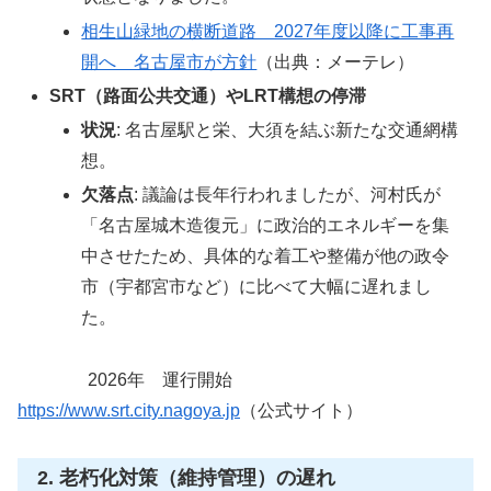
相生山緑地の横断道路 2027年度以降に工事再
開へ 名古屋市が方針
（出典：メーテレ）
SRT（路面公共交通）やLRT構想の停滞
状況
: 名古屋駅と栄、大須を結ぶ新たな交通網構
想。
欠落点
: 議論は長年行われましたが、河村氏が
「名古屋城木造復元」に政治的エネルギーを集
中させたため、具体的な着工や整備が他の政令
市（宇都宮市など）に比べて大幅に遅れまし
た。
2026年 運行開始
https://www.srt.city.nagoya.jp
（公式サイト）
2. 老朽化対策（維持管理）の遅れ