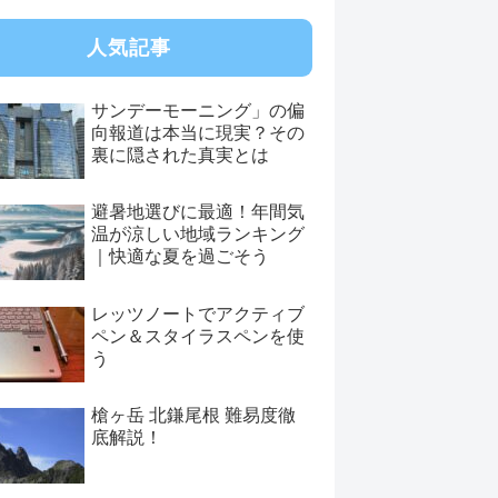
人気記事
サンデーモーニング」の偏
向報道は本当に現実？その
裏に隠された真実とは
避暑地選びに最適！年間気
温が涼しい地域ランキング
｜快適な夏を過ごそう
レッツノートでアクティブ
ペン＆スタイラスペンを使
う
槍ヶ岳 北鎌尾根 難易度徹
底解説！