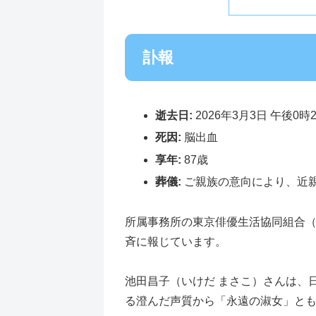
訃報
逝去日:
2026年3月3日 午後0時
死因:
脳出血
享年:
87歳
葬儀:
ご親族の意向により、近
所属事務所の東京俳優生活協同組合
斉に報じています。
池田昌子（いけだ まさこ）さんは、
る澄んだ声質から「永遠の淑女」と