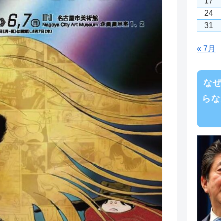
17
24
31
« 7月
な
らな