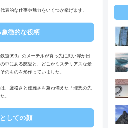
い代表的な仕事や魅力をいくつか挙げます。
る象徴的な役柄
鉄道999』のメーテルが真っ先に思い浮か日
きの中にある慈愛と、どこかミステリアスな憂
観そのものを形作っていました。
では、厳格さと優雅さを兼ね備えた「理想の先
した。
」としての顔