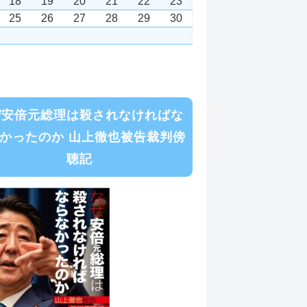
18
19
20
21
22
23
25
26
27
28
29
30
ぜ安倍元総理は殺されなければな
かったのか 山上徹也被告裁判傍
聴記