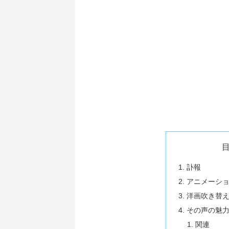
訃報
アニメーシ
洋画吹き替
その声の魅
関連