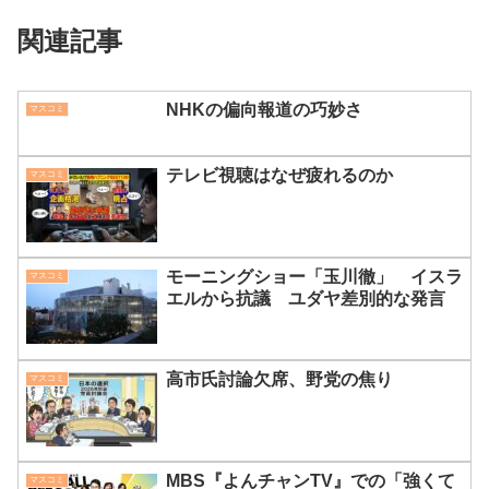
関連記事
NHKの偏向報道の巧妙さ
マスコミ
テレビ視聴はなぜ疲れるのか
マスコミ
モーニングショー「玉川徹」 イスラ
マスコミ
エルから抗議 ユダヤ差別的な発言
高市氏討論欠席、野党の焦り
マスコミ
MBS『よんチャンTV』での「強くて
マスコミ