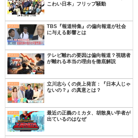
こわい日本」フリップ騒動
TBS『報道特集』の偏向報道が社会
マスコミ
に与える影響とは
テレビ離れの要因は偏向報道？視聴者
マスコミ
が離れる本当の理由を徹底解説
立川志らくの炎上発言：『日本人じゃ
マスコミ
ないの？』の真意とは？
最近の正義のミカタ、胡散臭い学者が
マスコミ
出ているのはなぜ