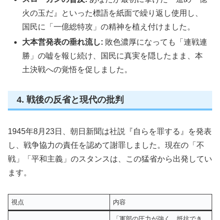
火の玉だ』といった標語を紙面で繰り返し使用し、
国民に「一億総特攻」の精神を植え付けました。
大本営発表の垂れ流し:
敗色濃厚になっても「連戦連
勝」の嘘を報じ続け、国民に真実を隠したまま、本
土決戦への覚悟を促しました。
4. 戦後の反省と現代の批判
1945年8月23日、朝日新聞は社説『自らを罪する』を発表
し、戦争協力の責任を認めて謝罪しました。現在の「不
戦」「平和主義」のスタンスは、この猛省から出発してい
ます。
視点
内容
「軍部の圧力が強く、抵抗でき