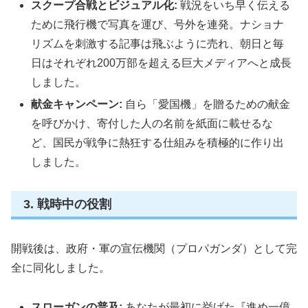
スクープ合戦とビジュアル化:
戦況をいち早く伝える
ために飛行機で写真を運び、号外を連発。ナショナ
リズムを刺激する記事は飛ぶように売れ、朝日と毎
日はそれぞれ200万部を超える巨大メディアへと成長
しました。
献金キャンペーン:
自ら「愛国機」を贈るための献金
を呼びかけ、寄付した人の名前を紙面に載せるな
ど、国民が戦争に熱狂する仕組みを積極的に作り出
しました。
3. 戦時中の役割
開戦後は、政府・軍の宣伝機関（プロパガンダ）として完
全に同化しました。
スローガンの普及:
あなたが最初に挙げた『進め一億