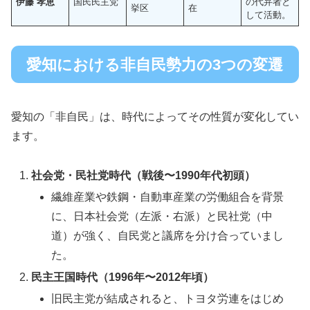
伊藤 孝恵
国民民主党
の代弁者と
挙区
在
して活動。
愛知における非自民勢力の3つの変遷
愛知の「非自民」は、時代によってその性質が変化してい
ます。
社会党・民社党時代（戦後〜1990年代初頭）
繊維産業や鉄鋼・自動車産業の労働組合を背景
に、日本社会党（左派・右派）と民社党（中
道）が強く、自民党と議席を分け合っていまし
た。
民主王国時代（1996年〜2012年頃）
旧民主党が結成されると、トヨタ労連をはじめ