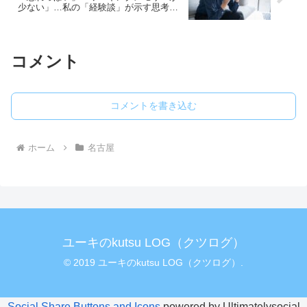
少ない」…私の「経験談」が示す思考整
理の道筋
コメント
コメントを書き込む
ホーム
名古屋
ユーキのkutsu LOG（クツログ）
© 2019 ユーキのkutsu LOG（クツログ）.
Social Share Buttons and Icons
powered by Ultimatelysocial