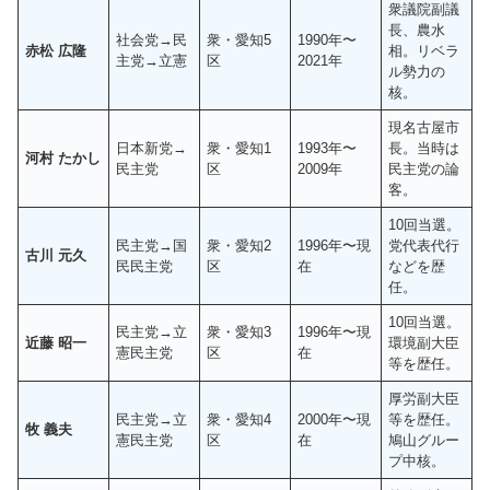
衆議院副議
長、農水
社会党→民
衆・愛知5
1990年〜
赤松 広隆
相。リベラ
主党→立憲
区
2021年
ル勢力の
核。
現名古屋市
日本新党→
衆・愛知1
1993年〜
長。当時は
河村 たかし
民主党
区
2009年
民主党の論
客。
10回当選。
民主党→国
衆・愛知2
1996年〜現
党代表代行
古川 元久
民民主党
区
在
などを歴
任。
10回当選。
民主党→立
衆・愛知3
1996年〜現
近藤 昭一
環境副大臣
憲民主党
区
在
等を歴任。
厚労副大臣
民主党→立
衆・愛知4
2000年〜現
等を歴任。
牧 義夫
憲民主党
区
在
鳩山グルー
プ中核。