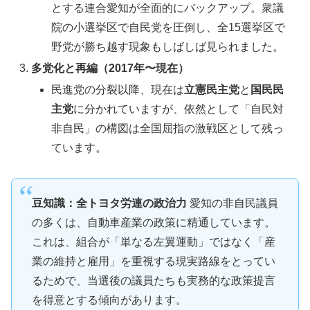
とする連合愛知が全面的にバックアップ。衆議
院の小選挙区で自民党を圧倒し、全15選挙区で
野党が勝ち越す現象もしばしば見られました。
多党化と再編（2017年〜現在）
民進党の分裂以降、現在は
立憲民主党
と
国民民
主党
に分かれていますが、依然として「自民対
非自民」の構図は全国屈指の激戦区として残っ
ています。
豆知識：全トヨタ労連の政治力
愛知の非自民議員
の多くは、自動車産業の政策に精通しています。
これは、組合が「単なる左翼運動」ではなく「産
業の維持と雇用」を重視する現実路線をとってい
るためで、当選後の議員たちも実務的な政策提言
を得意とする傾向があります。