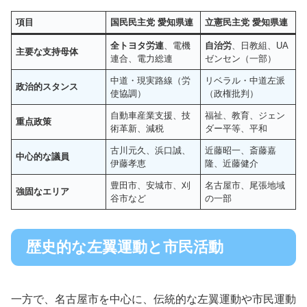
項目
国民民主党 愛知県連
立憲民主党 愛知県連
全トヨタ労連
、電機
自治労
、日教組、UA
主要な支持母体
連合、電力総連
ゼンセン（一部）
中道・現実路線（労
リベラル・中道左派
政治的スタンス
使協調）
（政権批判）
自動車産業支援、技
福祉、教育、ジェン
重点政策
術革新、減税
ダー平等、平和
古川元久、浜口誠、
近藤昭一、斎藤嘉
中心的な議員
伊藤孝恵
隆、近藤健介
豊田市、安城市、刈
名古屋市、尾張地域
強固なエリア
谷市など
の一部
歴史的な左翼運動と市民活動
一方で、名古屋市を中心に、伝統的な左翼運動や市民運動