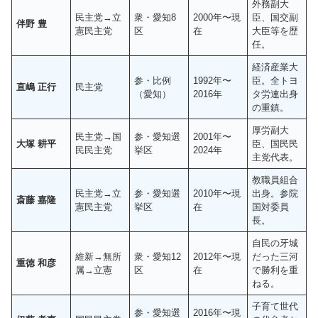
外務副大
民主党→立
衆・愛知8
2000年〜現
臣、国交副
伴野 豊
憲民主党
区
在
大臣等を歴
任。
経済産業大
参・比例
1992年〜
臣。全トヨ
直嶋 正行
民主党
（愛知）
2016年
タ労連出身
の重鎮。
厚労副大
民主党→国
参・愛知選
2001年〜
大塚 耕平
臣、国民民
民民主党
挙区
2024年
主党代表。
教職員組合
民主党→立
参・愛知選
2010年〜現
出身。参院
斎藤 嘉隆
憲民主党
挙区
在
国対委員
長。
自民の牙城
維新→無所
衆・愛知12
2012年〜現
だった三河
重徳 和彦
属→立憲
区
在
で勝利を重
ねる。
子育て世代
参・愛知選
2016年〜現