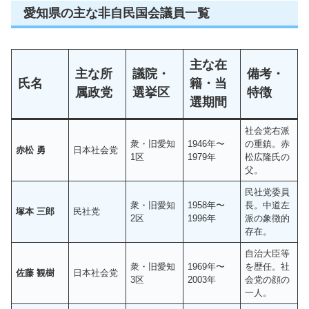
愛知県の主な非自民国会議員一覧
主な在
主な所
議院・
備考・
氏名
籍・当
属政党
選挙区
特徴
選期間
社会党右派
衆・旧愛知
1946年〜
の重鎮。赤
赤松 勇
日本社会党
1区
1979年
松広隆氏の
父。
民社党委員
衆・旧愛知
1958年〜
長。中道左
塚本 三郎
民社党
2区
1996年
派の象徴的
存在。
自治大臣等
衆・旧愛知
1969年〜
を歴任。社
佐藤 観樹
日本社会党
3区
2003年
会党の顔の
一人。