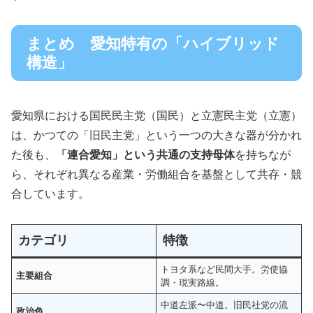
まとめ 愛知特有の「ハイブリッド
構造」
愛知県における国民民主党（国民）と立憲民主党（立憲）
は、かつての「旧民主党」という一つの大きな器が分かれ
た後も、
「連合愛知」という共通の支持母体
を持ちなが
ら、それぞれ異なる産業・労働組合を基盤として共存・競
合しています。
カテゴリ
特徴
トヨタ系など民間大手。労使協
主要組合
調・現実路線。
中道左派〜中道。旧民社党の流
政治色