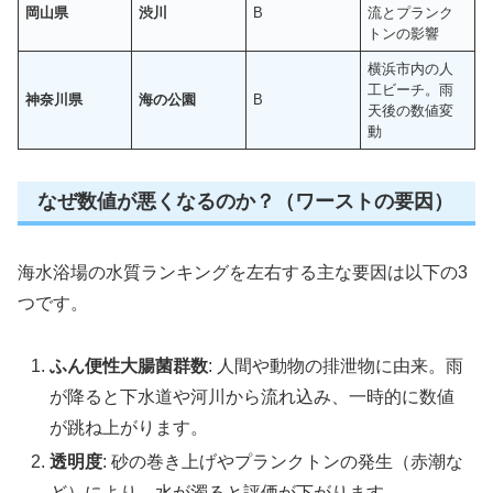
岡山県
渋川
B
流とプランク
トンの影響
横浜市内の人
工ビーチ。雨
神奈川県
海の公園
B
天後の数値変
動
なぜ数値が悪くなるのか？（ワーストの要因）
海水浴場の水質ランキングを左右する主な要因は以下の3
つです。
ふん便性大腸菌群数
: 人間や動物の排泄物に由来。雨
が降ると下水道や河川から流れ込み、一時的に数値
が跳ね上がります。
透明度
: 砂の巻き上げやプランクトンの発生（赤潮な
ど）により、水が濁ると評価が下がります。