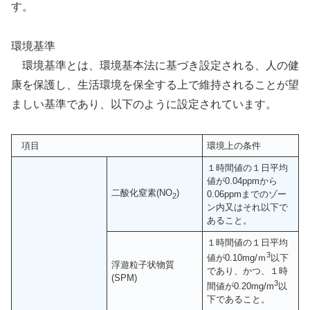
す。
環境基準
環境基準とは、環境基本法に基づき設定される、人の健
康を保護し、生活環境を保全する上で維持されることが望
ましい基準であり、以下のように設定されています。
項目
環境上の条件
１時間値の１日平均
値が0.04ppmから
二酸化窒素(NO
)
0.06ppmまでのゾー
2
ン内又はそれ以下で
あること。
１時間値の１日平均
3
値が0.10mg/ｍ
以下
浮遊粒子状物質
であり、かつ、１時
(SPM)
3
間値が0.20mg/m
以
下であること。