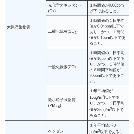
光化学オキシダント
１時間値が0.06ppm
(Ox)
以下であること。
１時間値の１日平均
値が0.04ppm以下で
大気汚染物質
二酸化硫黄(SO
)
あり、かつ、１時間
2
値が0.1ppm以下であ
ること。
１時間値の１日平均
値が10ppm以下であ
り、かつ、１時間値
一酸化炭素(CO)
の８時間平均値が
20ppm以下であるこ
と。
１年平均値が
3
15μg/m
以下であ
微小粒子状物質
り、かつ、１日平均
(PM
)
2.5
3
値が35μg/m
以下で
あること。
１年平均値が３
3
ベンゼン
μg/m
以下であるこ