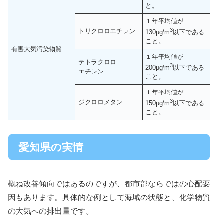
と。
１年平均値が
3
トリクロロエチレン
130μg/m
以下である
こと。
有害大気汚染物質
１年平均値が
テトラクロロ
3
200μg/m
以下である
エチレン
こと。
１年平均値が
3
ジクロロメタン
150μg/m
以下である
こと。
愛知県の実情
概ね改善傾向ではあるのですが、都市部ならではの心配要
因もあります。具体的な例として海域の状態と、化学物質
の大気への排出量です。