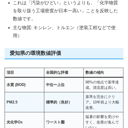
これは「汚染がひどい」というよりも、「化学物質
を取り扱う工場密度が日本一高い」ことを反映した
数値です。
主な物質: キシレン、トルエン（塗装工程などで使
用）
愛知県の環境数値評価
項目
全国的な評価
数値の傾向
98%の地点で基準達
水質 (BOD)
中位〜上位
成。清流度は高い。
基準を完全にクリ
PM2.5
標準的（良好）
ア。10年前より大幅
改善。
猛暑の影響を受けや
光化学Ox
ワースト圏
すく、改善が進んで
いない。