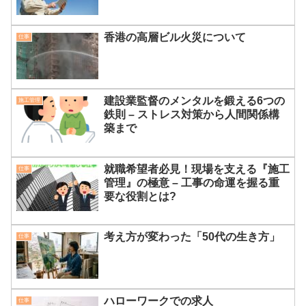
香港の高層ビル火災について
仕事
建設業監督のメンタルを鍛える6つの
施工管理
鉄則 – ストレス対策から人間関係構
築まで
就職希望者必見！現場を支える『施工
仕事
管理』の極意 – 工事の命運を握る重
要な役割とは?
考え方が変わった「50代の生き方」
仕事
ハローワークでの求人
仕事