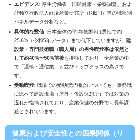
エビデンス:
厚生労働省「国民健康・栄養調査」およ
び独立行政法人経済産業研究所（RIETI）等の職種別
パネルデータ分析など。
具体的な数値:
日本全体の平均喫煙率は男性で約
25.6%（令和5年データ）まで低下していますが、
建
設業・専門技術職（職人層）の男性喫煙率は依然と
して約40%〜50%前後
を推移しており、全産業の中
で「運輸・通信業」と並びトップクラスの高さで
す。
受動喫煙:
職場での受動喫煙機会についても、事務職
に比べて建設現場（屋外・仮設休憩所）では対策の
遅れが指摘されており、産業保健の分野でも長年課
題とされています。
健康および安全性との因果関係（リ