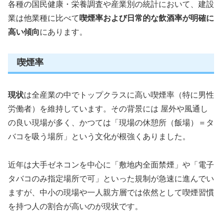
各種の国民健康・栄養調査や産業別の統計において、建設
業は他業種に比べて
喫煙率および日常的な飲酒率が明確に
高い傾向
にあります。
喫煙率
現状
は全産業の中でトップクラスに高い喫煙率（特に男性
労働者）を維持しています。その背景には 屋外や風通し
の良い現場が多く、かつては「現場の休憩所（飯場）＝タ
バコを吸う場所」という文化が根強くありました。
近年は大手ゼネコンを中心に「敷地内全面禁煙」や「電子
タバコのみ指定場所で可」といった規制が急速に進んでい
ますが、中小の現場や一人親方層では依然として喫煙習慣
を持つ人の割合が高いのが現状です。