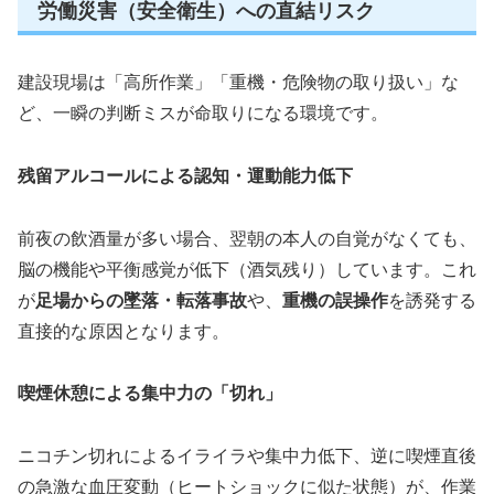
労働災害（安全衛生）への直結リスク
建設現場は「高所作業」「重機・危険物の取り扱い」な
ど、一瞬の判断ミスが命取りになる環境です。
残留アルコールによる認知・運動能力低下
前夜の飲酒量が多い場合、翌朝の本人の自覚がなくても、
脳の機能や平衡感覚が低下（酒気残り）しています。これ
が
足場からの墜落・転落事故
や、
重機の誤操作
を誘発する
直接的な原因となります。
喫煙休憩による集中力の「切れ」
ニコチン切れによるイライラや集中力低下、逆に喫煙直後
の急激な血圧変動（ヒートショックに似た状態）が、作業