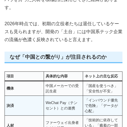
す。
2026年時点では、初期の立役者たちは退任しているケー
スも見られますが、開発の「土台」には中国系テック企業
の流儀が色濃く反映されていると言えます。
なぜ「中国との繋がり」が注目されるのか
項目
具体的な内容
ネット上の主な反応
中国メーカーでの受
「国産を使うべき」
機体
託生産
「安全性が不安」
「インバウンド優先
WeChat Pay（テン
決済
で危険」「データが
セント）との連携
心配」
「技術的に依存して
ファーウェイ出身者
人材
いる」「癒着の一部