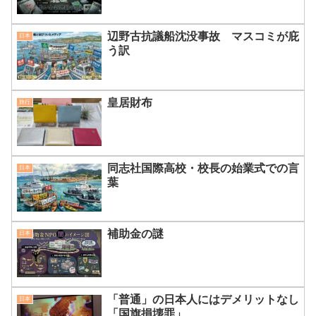
辺野古抗議船沈没事故 マスコミが庇
日本
う訳
皇居財布
旅行
同志社国際高校・校長の始業式での言
日本
葉
補助金の謎
日本
「普通」の日本人にはデメリットなし
日本
「国旗損壊罪」