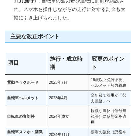
11月施行）:
自転車の酒気帯び運転に罰則が新設さ
れ、スマホを操作しながらの走行に対する罰金も大
幅に引き上げられました。
主要な改正ポイント
施行・成立時
変更のポイン
項目
期
ト
16歳以上免許不要、
電動キックボード
2023年7月
ヘルメット努力義務
全年齢で着用が「努
自転車ヘルメット
2023年4月
力義務」へ
軽微な違反（信号無
自転車の青切符
2024年成立
視等）に反則金を適
用
自転車スマホ・酒気
罰則の強化（懲役や
2024年11月