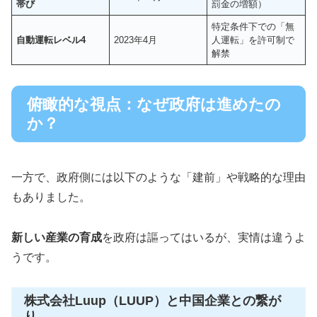
帯び
罰金の増額）
特定条件下での「無
自動運転レベル4
2023年4月
人運転」を許可制で
解禁
俯瞰的な視点：なぜ政府は進めたの
か？
一方で、政府側には以下のような「建前」や戦略的な理由
もありました。
新しい産業の育成
を政府は謳ってはいるが、実情は違うよ
うです。
株式会社Luup（LUUP）と中国企業との繋が
り