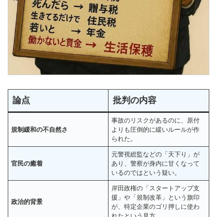
論点
批判の内容
事故のリスクがあるのに、原付
規制緩和の不自然さ
よりも圧倒的に緩いルールが作
られた。
元警視総監などの「天下り」が
官民の癒着
あり、警察が身内に甘くなって
いるのではという疑い。
岸田政権の「スタートアップ支
援」や「規制改革」という旗印
政治的背景
が、特定企業のゴリ押しに使わ
れたという見方。