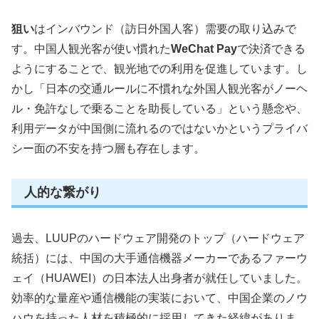
狙い
はインバウンド（訪日外国人客）需要の取り込みで
す。中国人観光客が使い慣れた
WeChat Pay
で決済できる
ようにすることで、観光地での利用を促進しています。し
かし「日本の交通ルールに不慣れな外国人観光客がノーヘ
ル・免許なしで乗ることを助長している」という懸念や、
利用データが中国側に流れるのではないかというプライバ
シー面の不安を持つ層も存在します。
人的な繋がり
過去、LUUPのハードウェア開発のトップ（ハードウェア
統括）には、中国の大手通信機器メーカーであるファーウ
ェイ（HUAWEI）の日本法人出身者が就任していました。
効率的な量産や通信機能の実装において、中国企業のノウ
ハウを持った人材を積極的に採用してきた経緯がありま