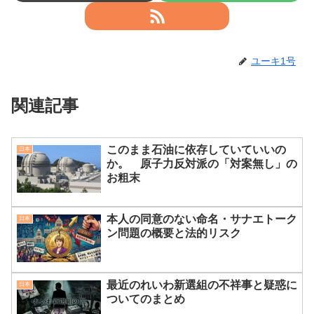
ユーキ1号
関連記事
このまま石油に依存していていいの
日本
か。 原子力反対派の「対案無し」の
お粗末
本人の同意のない命名・サナエトーク
日本
ン問題の概要と法的リスク
最近のれいわ新選組の不祥事と疑惑に
日本
ついてのまとめ