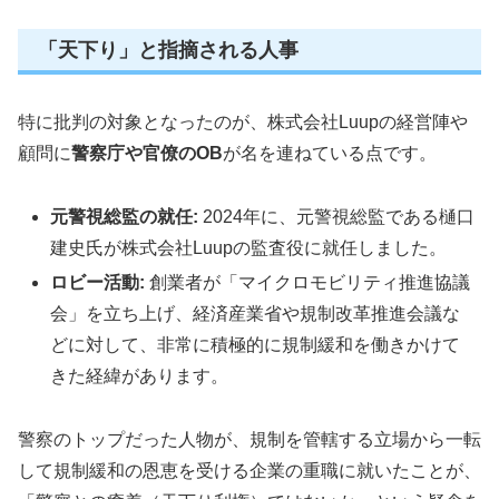
「天下り」と指摘される人事
特に批判の対象となったのが、株式会社Luupの経営陣や
顧問に
警察庁や官僚のOB
が名を連ねている点です。
元警視総監の就任:
2024年に、元警視総監である樋口
建史氏が株式会社Luupの監査役に就任しました。
ロビー活動:
創業者が「マイクロモビリティ推進協議
会」を立ち上げ、経済産業省や規制改革推進会議な
どに対して、非常に積極的に規制緩和を働きかけて
きた経緯があります。
警察のトップだった人物が、規制を管轄する立場から一転
して規制緩和の恩恵を受ける企業の重職に就いたことが、