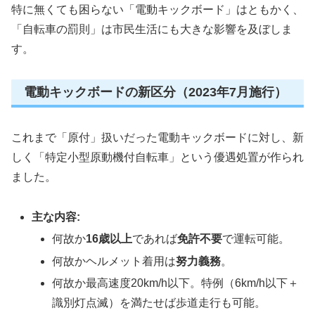
特に無くても困らない「電動キックボード」はともかく、
「自転車の罰則」は市民生活にも大きな影響を及ぼしま
す。
電動キックボードの新区分（2023年7月施行）
これまで「原付」扱いだった電動キックボードに対し、新
しく「特定小型原動機付自転車」という優遇処置が作られ
ました。
主な内容:
何故か
16歳以上
であれば
免許不要
で運転可能。
何故かヘルメット着用は
努力義務
。
何故か最高速度20km/h以下。特例（6km/h以下＋
識別灯点滅）を満たせば歩道走行も可能。