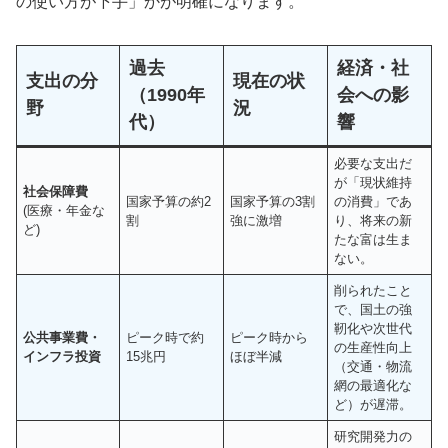
の使い方が下手」かが明確になります。
過去
経済・社
支出の分
現在の状
（1990年
会への影
野
況
代）
響
必要な支出だ
が「現状維持
社会保障費
国家予算の約2
国家予算の3割
の消費」であ
(医療・年金な
割
強に激増
り、将来の新
ど)
たな富は生ま
ない。
削られたこと
で、国土の強
靭化や次世代
公共事業費・
ピーク時で約
ピーク時から
の生産性向上
インフラ投資
15兆円
ほぼ半減
（交通・物流
網の最適化な
ど）が遅滞。
研究開発力の