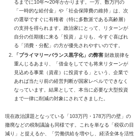
るまでに10年〜20年かかります。一方、数万円の
「一時的な給付金」や「社会保障費の維持」は、次
の選挙ですぐに有権者（特に多数派である高齢層）
の支持を得られます。政治家にとって、リターンが
自分の任期後に来る「投資」よりも、今すぐ喜ばれ
る「消費・分配」の方が優先されやすいのです。
「プライマリーバランス黒字化」の弊害
財政規律を
重んじるあまり、「借金をしてでも将来リターンが
見込める事業（資産）に投資する」という、企業で
あれば当たり前の経営判断が国家レベルでできなく
なっています。結果として、本当に必要な大型投資
まで一律に削減の対象にされてきました。
現在政治課題となっている「103万円・178万円の壁」の
撤廃などの税制議論も同様です。これを単なる「税収の目
減り」と捉えるか、「労働供給を増やし、経済全体を活性