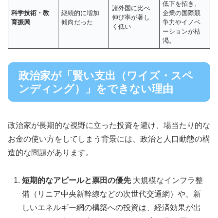
低下を招き、
諸外国に比べ
科学技術・教
継続的に増加
企業の国際競
伸び率が著し
育振興
傾向だった
争力やイノベ
く低い
ーションが枯
渇。
政治家が「賢い支出（ワイズ・スペ
ンディング）」をできない理由
政治家が長期的な視野に立った投資を避け、場当たり的な
お金の使い方をしてしまう背景には、政治と人口動態の構
造的な問題があります。
短期的なアピールと票田の優先
大規模なインフラ整
備（リニア中央新幹線などの次世代交通網）や、新
しいエネルギー網の構築への投資は、経済効果が出