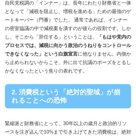
自民党税調の「インナー」は、長年にわたり財務省と一体
となって「減税を阻止し、増税を進める」ための最強のゲ
ートキーパー（門番）でした。 通常であれば、インナー
の密室協議の中で減税案を潰すのが彼らの役割です。しか
し、そこから「辞任する」ということは、
「もはや党内の
プロセスでは、減税に向かう政治のうねりをコントロール
できなくなった」という白旗宣言
に他なりません。内側か
ら止められないからこそ、外に出て抗議のポーズをとるし
かなくなったという焦りの表れです。
2. 消費税という「絶対的聖域」が崩
れることへの恐怖
緊縮派と財務省にとって、30年以上の歳月と政治的リソ
ースを注ぎ込んで10%まで引き上げてきた消費税は、絶対