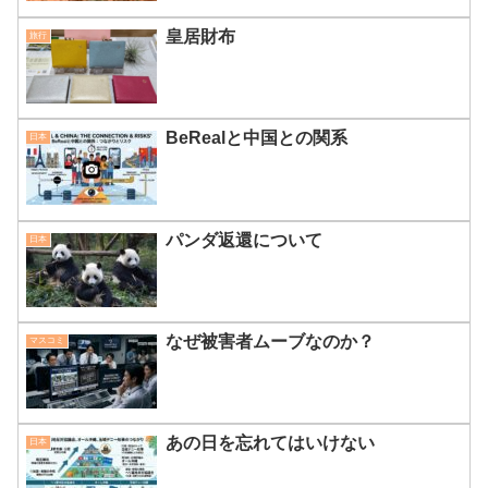
皇居財布
旅行
BeRealと中国との関系
日本
パンダ返還について
日本
なぜ被害者ムーブなのか？
マスコミ
あの日を忘れてはいけない
日本