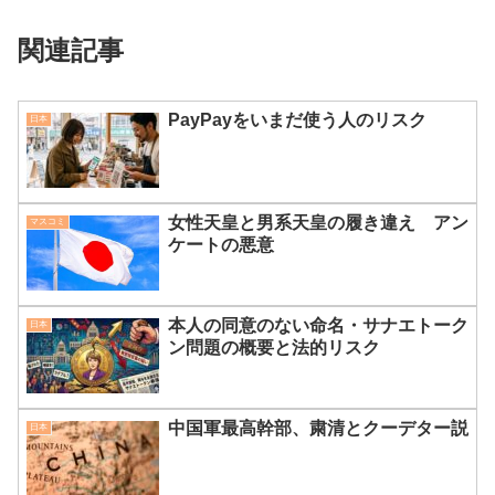
関連記事
PayPayをいまだ使う人のリスク
日本
女性天皇と男系天皇の履き違え アン
マスコミ
ケートの悪意
本人の同意のない命名・サナエトーク
日本
ン問題の概要と法的リスク
中国軍最高幹部、粛清とクーデター説
日本