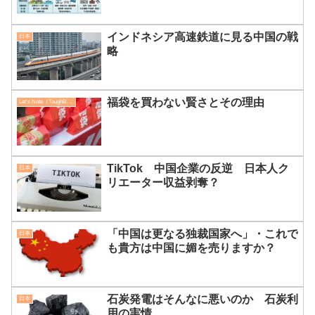
インドネシア高速鉄道に見る中国の戦
日本
略
福袋を買わない賢さとその理由
Let's Note（ToughBook）
TikTok 中国企業の反逆 日本人ク
日本
リエーター収益剥奪？
「中国は更なる独裁国家へ」・これで
日本
も貴方は中国に媚を売りますか？
石炭発電はそんなに悪いのか 石炭利
日本
用の実情