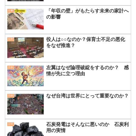
「年収の壁」がもたらす未来の家計へ
仕事
の影響
役人は○○なのか？保育士不足の悪化
日本
をなぜ推進？
左翼はなぜ論理破綻をするのか？ 感
日本
情が先に立つ理由
なぜ台湾は世界にとって重要なのか？
日本
石炭発電はそんなに悪いのか 石炭利
日本
用の実情