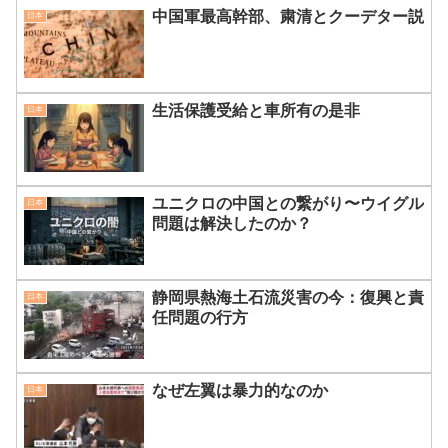
中国軍最高幹部、粛清とクーデター説
日本
生活保護受給と車所有の是非
日本
ユニクロの中国との繋がり〜ウイグル
日本
問題は解決したのか？
静岡県熱海土石流災害の今：復興と責
日本
任問題の行方
なぜ左翼は暴力的なのか
日本