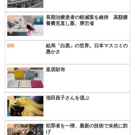
長期治療患者の軽減策を維持 高額療
日本
養費見直し案、厚労省
結局「白黒」の世界。日本マスコミの
日本
愚かさ
皇居財布
旅行
池田昌子さんを偲ぶ
日本
犯罪者を一掃、最新の技術で未然に防
仕事
げ