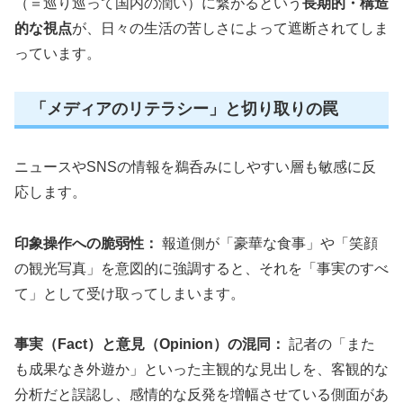
（＝巡り巡って国内の潤い）に繋がるという
長期的・構造
的な視点
が、日々の生活の苦しさによって遮断されてしま
っています。
「メディアのリテラシー」と切り取りの罠
ニュースやSNSの情報を鵜呑みにしやすい層も敏感に反
応します。
印象操作への脆弱性：
報道側が「豪華な食事」や「笑顔
の観光写真」を意図的に強調すると、それを「事実のすべ
て」として受け取ってしまいます。
事実（Fact）と意見（Opinion）の混同：
記者の「また
も成果なき外遊か」といった主観的な見出しを、客観的な
分析だと誤認し、感情的な反発を増幅させている側面があ