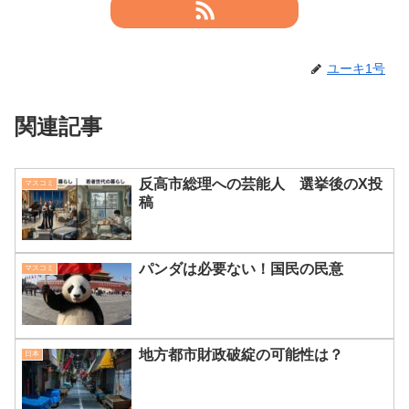
ユーキ1号
関連記事
反高市総理への芸能人 選挙後のX投
マスコミ
稿
パンダは必要ない！国民の民意
マスコミ
地方都市財政破綻の可能性は？
日本