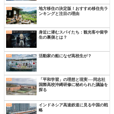
地方移住の決定版！おすすめ移住先ラ
日本
ンキングと注目の理由
身近に潜むスパイたち：観光客や留学
日本
生の裏側とは？
活動家の船になぜ高校生が？
日本
「平和学習」の理想と現実──同志社
日本
国際高校沖縄研修に秘められた議論を
探る
インドネシア高速鉄道に見る中国の戦
日本
略