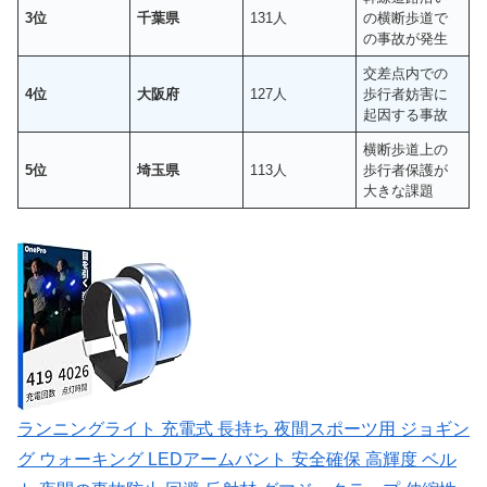
3位
千葉県
131人
の横断歩道で
の事故が発生
交差点内での
4位
大阪府
127人
歩行者妨害に
起因する事故
横断歩道上の
5位
埼玉県
113人
歩行者保護が
大きな課題
ランニングライト 充電式 長持ち 夜間スポーツ用 ジョギン
グ ウォーキング LEDアームバント 安全確保 高輝度 ベル