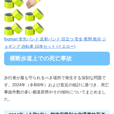
fogman 蛍光バンド 反射バンド 目立つ 安全 夜間 散歩 ジ
ョギング 自転車 10本セット (イエロー)
横断歩道上での死亡事故
歩行者が最も守られるべき場所で発生する深刻な問題で
す。2024年（令和6年）および直近の統計に基づき、死亡
事故件数の多い都道府県やその傾向についてまとめまし
た。