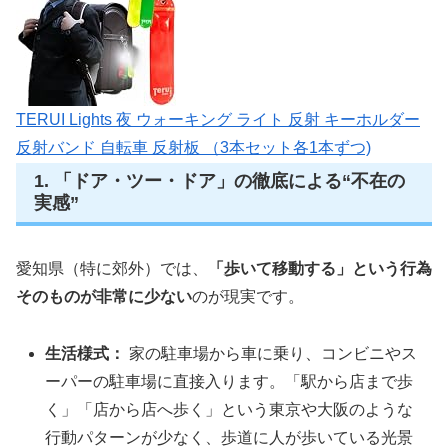
TERUI Lights 夜 ウォーキング ライト 反射 キーホルダー
反射バンド 自転車 反射板 （3本セット各1本ずつ)
1. 「ドア・ツー・ドア」の徹底による“不在の
実感”
愛知県（特に郊外）では、
「歩いて移動する」という行為
そのものが非常に少ない
のが現実です。
生活様式：
家の駐車場から車に乗り、コンビニやス
ーパーの駐車場に直接入ります。「駅から店まで歩
く」「店から店へ歩く」という東京や大阪のような
行動パターンが少なく、歩道に人が歩いている光景