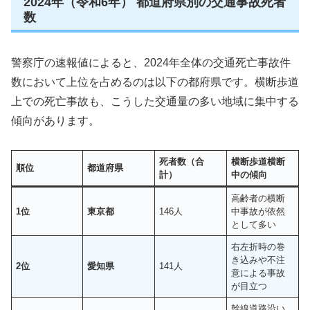
2024年（令和6年） 都道府県別の交通事故死者
数
警察庁の速報値によると、2024年全体の交通死亡事故件
数において上位を占めるのは以下の都府県です。横断歩道
上での死亡事故も、こうした交通量の多い地域に集中する
傾向があります。
死者数（合
横断歩道横断
順位
都道府県
計）
中の傾向
高齢者の横断
1位
東京都
146人
中事故が依然
として多い
右左折時の巻
き込みや不注
2位
愛知県
141人
意による事故
が目立つ
幹線道路沿い