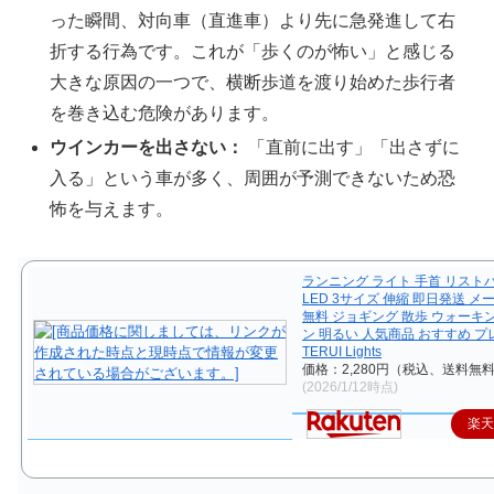
った瞬間、対向車（直進車）より先に急発進して右
折する行為です。これが「歩くのが怖い」と感じる
大きな原因の一つで、横断歩道を渡り始めた歩行者
を巻き込む危険があります。
ウインカーを出さない：
「直前に出す」「出さずに
入る」という車が多く、周囲が予測できないため恐
怖を与えます。
ランニング ライト 手首 リスト
LED 3サイズ 伸縮 即日発送 メ
無料 ジョギング 散歩 ウォーキ
ン 明るい 人気商品 おすすめ 
TERUI Lights
価格：2,280円（税込、送料無料
(2026/1/12時点)
楽