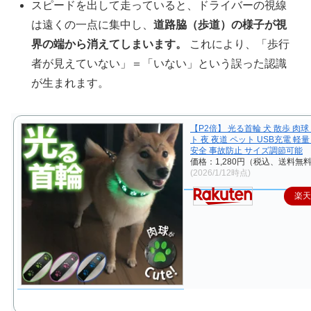
スピードを出して走っていると、ドライバーの視線
は遠くの一点に集中し、
道路脇（歩道）の様子が視
界の端から消えてしまいます。
これにより、「歩行
者が見えていない」＝「いない」という誤った認識
が生まれます。
【P2倍】 光る首輪 犬 散歩 肉球
ト 夜 夜道 ペット USB充電 軽量
安全 事故防止 サイズ調節可能
価格：1,280円（税込、送料無料
(2026/1/12時点)
楽