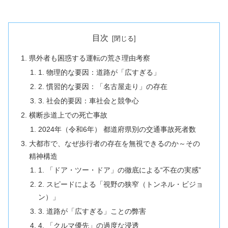
目次
県外者も困惑する運転の荒さ理由考察
1. 物理的な要因：道路が「広すぎる」
2. 慣習的な要因：「名古屋走り」の存在
3. 社会的要因：車社会と競争心
横断歩道上での死亡事故
2024年（令和6年） 都道府県別の交通事故死者数
大都市で、なぜ歩行者の存在を無視できるのか～その
精神構造
1. 「ドア・ツー・ドア」の徹底による“不在の実感”
2. スピードによる「視野の狭窄（トンネル・ビジョ
ン）」
3. 道路が「広すぎる」ことの弊害
4. 「クルマ優先」の過度な浸透