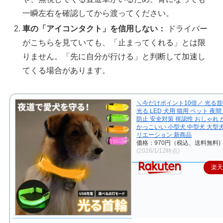
一瞬左右を確認してから渡ってください。
車の「アイコンタクト」を信用しない：
ドライバー
がこちらを見ていても、「止まってくれる」とは限
りません。「先に自分が行ける」と判断して加速し
てくる場合があります。
＼今だけポイント10倍／ 光る首
光る LED 犬用 猫用 ペット 夜間
防止 安全対策 視認性 おしゃれ
かっこいい 小型犬 中型犬 大型
リエーション 新商品
価格：970円（税込、送料無料)
(2026/1/12時点)
楽