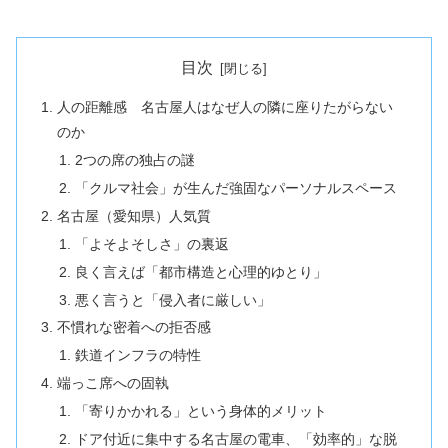
目次
人の距離感 名古屋人はなぜ人の隣に座りたがらない
のか
2つの席の独占の謎
「クルマ社会」が生んだ強固なパーソナルスペース
名古屋（愛知県）人気質
「よそよそしさ」の裏返
良く言えば「都市構造と心理的ゆとり」
悪く言うと「侵入者に厳しい」
不慣れな密着への拒否感
鉄道インフラの特性
端っこ席への固執
「寄りかかれる」という身体的メリット
ドア付近に集中する名古屋の電車、「効率的」な脱