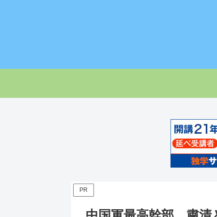
PR
中国軍最高幹部、粛清