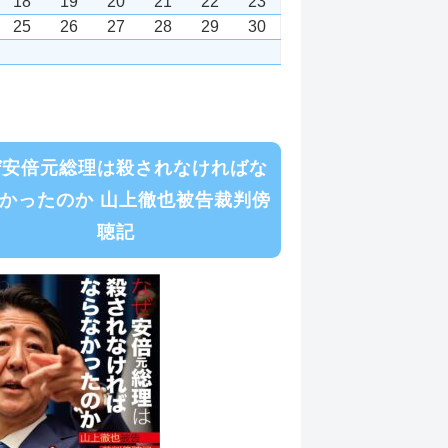
18
19
20
21
22
23
25
26
27
28
29
30
ぜ安倍元総理は殺されなければな
かったのか 山上徹也被告裁判傍
聴記