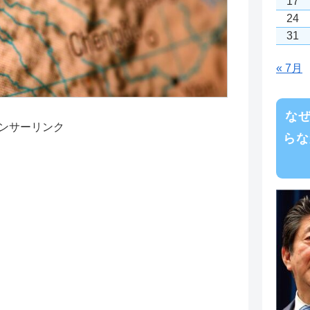
17
24
31
« 7月
な
ンサーリンク
らな