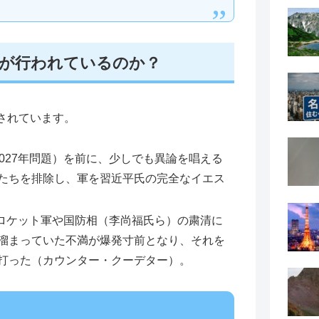
が行われているのか？
されています。
027年問題）を前に、少しでも異論を唱える
たちを排除し、軍を習近平氏の完全なイエス
くロケット軍や国防相（李尚福氏ら）の粛清に
溜まっていた不満が爆発寸前となり、それを
打った（カウンター・クーデター）。