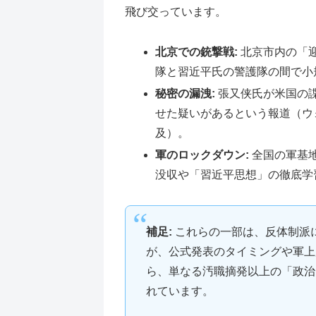
飛び交っています。
北京での銃撃戦:
北京市内の「
隊と習近平氏の警護隊の間で小
秘密の漏洩:
張又侠氏が米国の
せた疑いがあるという報道（ウ
及）。
軍のロックダウン:
全国の軍基
没収や「習近平思想」の徹底学
補足:
これらの一部は、反体制派
が、公式発表のタイミングや軍上
ら、単なる汚職摘発以上の「政治
れています。