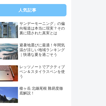
人気記事
サンデーモーニング」の偏
向報道は本当に現実？その
裏に隠された真実とは
避暑地選びに最適！年間気
温が涼しい地域ランキング
｜快適な夏を過ごそう
レッツノートでアクティブ
ペン＆スタイラスペンを使
う
槍ヶ岳 北鎌尾根 難易度徹
底解説！