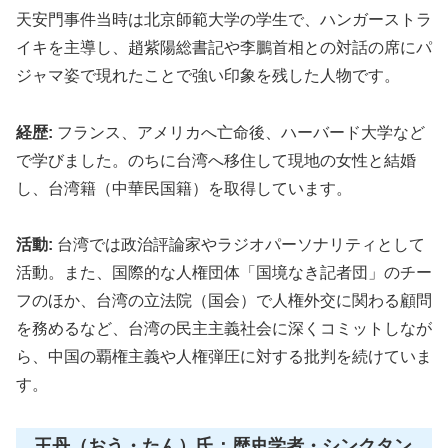
天安門事件当時は北京師範大学の学生で、ハンガーストラ
イキを主導し、趙紫陽総書記や李鵬首相との対話の席にパ
ジャマ姿で現れたことで強い印象を残した人物です。
経歴:
フランス、アメリカへ亡命後、ハーバード大学など
で学びました。のちに台湾へ移住して現地の女性と結婚
し、台湾籍（中華民国籍）を取得しています。
活動:
台湾では政治評論家やラジオパーソナリティとして
活動。また、国際的な人権団体「国境なき記者団」のチー
フのほか、台湾の立法院（国会）で人権外交に関わる顧問
を務めるなど、台湾の民主主義社会に深くコミットしなが
ら、中国の覇権主義や人権弾圧に対する批判を続けていま
す。
王丹（おう・たん）氏：歴史学者・シンクタン