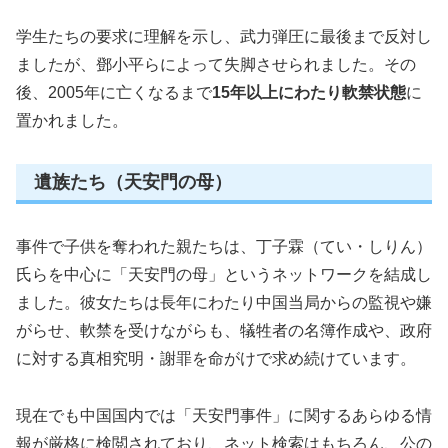
学生たちの要求に理解を示し、武力弾圧に最後まで反対し
ましたが、鄧小平らによって失脚させられました。その
後、2005年に亡くなるまで
15年以上にわたり軟禁状態
に
置かれました。
遺族たち（天安門の母）
事件で子供を奪われた親たちは、丁子霖（てい・しりん）
氏らを中心に「天安門の母」というネットワークを結成し
ました。彼女たちは長年にわたり中国当局からの監視や嫌
がらせ、軟禁を受けながらも、犠牲者の名簿作成や、政府
に対する真相究明・謝罪を命がけで求め続けています。
現在でも中国国内では「天安門事件」に関するあらゆる情
報が厳格に検閲されており、ネット検索はもちろん、公の