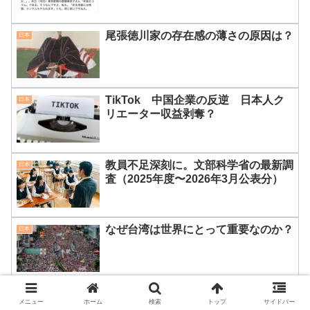
尾張徳川家の存在感の薄さの原因は？
日本
TikTok 中国企業の反逆 日本人ク
日本
リエーター収益剥奪？
教員不足深刻に。文部科学省の最新調
日本
査（2025年度〜2026年3月公表分）
なぜ台湾は世界にとって重要なのか？
日本
外遊に反応する人々
日本
メニュー
ホーム
検索
トップ
サイドバー