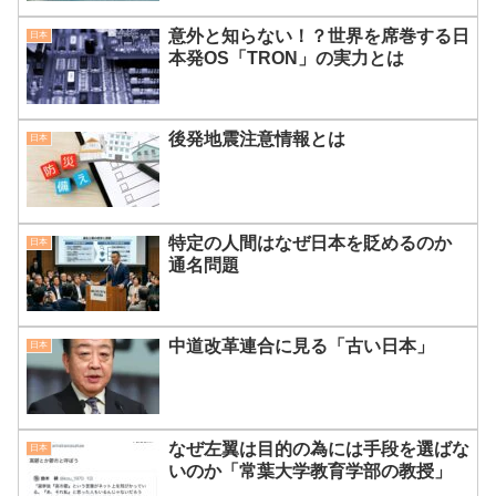
意外と知らない！？世界を席巻する日
日本
本発OS「TRON」の実力とは
後発地震注意情報とは
日本
特定の人間はなぜ日本を貶めるのか
日本
通名問題
中道改革連合に見る「古い日本」
日本
なぜ左翼は目的の為には手段を選ばな
日本
いのか「常葉大学教育学部の教授」