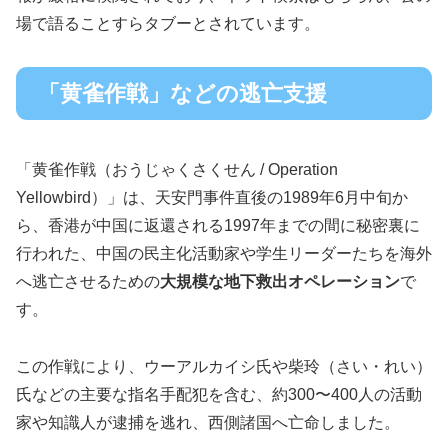
場で語ることすらタブーとされています。
「黄雀作戦」などの逃亡支援
「黄雀作戦（おうじゃくさくせん / Operation
Yellowbird）」は、天安門事件直後の1989年6月中旬か
ら、香港が中国に返還される1997年までの間に秘密裏に
行われた、中国の民主化活動家や学生リーダーたちを海外
へ逃亡させるための
大規模な地下救出オペレーション
で
す。
この作戦により、ウーアルカイシ氏や柴玲（さい・れい）
氏などの主要な指名手配犯を含む、約300〜400人の活動
家や知識人が逮捕を逃れ、西側諸国へ亡命しました。