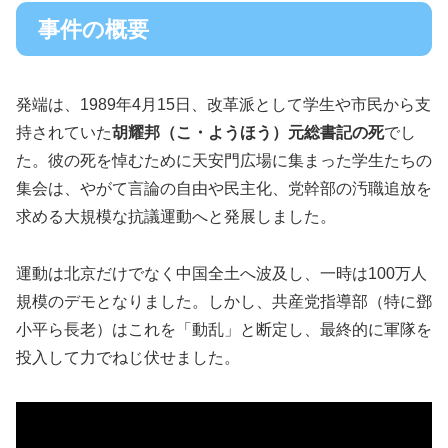
事件の概要
発端は、1989年4月15日、改革派として学生や市民から支
持されていた
胡耀邦（こ・ようほう）元総書記の死
でし
た。彼の死を悼むために天安門広場に集まった学生たちの
集会は、やがて言論の自由や民主化、党幹部の汚職追放を
求める大規模な抗議運動へと発展しました。
運動は北京だけでなく中国全土へ波及し、一時は100万人
規模のデモとなりました。しかし、共産党指導部（特に鄧
小平ら長老）はこれを「動乱」と断定し、最終的に軍隊を
投入して力でねじ伏せました。