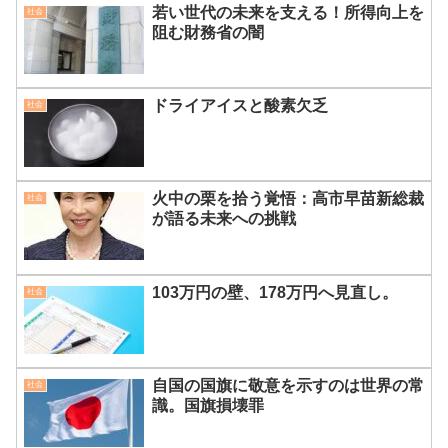
若い世代の未来を支える！所得向上を
社会
阻む財務省の闇
ドライアイスと酸素欠乏
社会
火中の栗を拾う覚悟：高市早苗新総裁
社会
が語る未来への挑戦
103万円の壁、178万円へ見直し。
社会
自国の国旗に敬意を示すのは世界の常
社会
識。国旗損壊罪