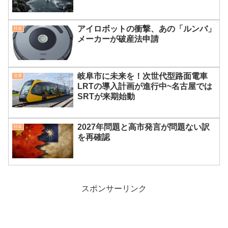
アイロボットの衝撃、あの「ルンバ」
社会
メーカーが破産法申請
岐阜市に未来を！次世代型路面電車
交通
LRTの導入計画が進行中~名古屋では
SRTが来期始動
2027年問題と高市発言が問題ない訳
社会
を再確認
スポンサーリンク