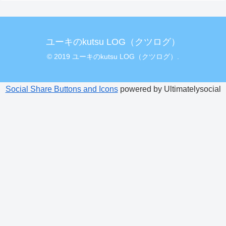
ユーキのkutsu LOG（クツログ）
© 2019 ユーキのkutsu LOG（クツログ）.
Social Share Buttons and Icons
powered by Ultimatelysocial