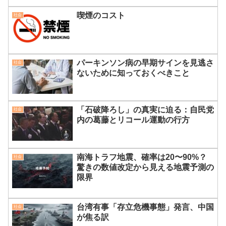
喫煙のコスト
社会
パーキンソン病の早期サインを見逃さ
社会
ないために知っておくべきこと
「石破降ろし」の真実に迫る：自民党
社会
内の葛藤とリコール運動の行方
南海トラフ地震、確率は20〜90%？
社会
驚きの数値改定から見える地震予測の
限界
台湾有事「存立危機事態」発言、中国
社会
が焦る訳