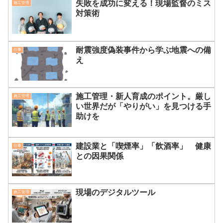
失敗を成功に変える！現場監督のミス
施工管理
対策術
耐震強度偽装事件から学ぶ地震への備
仕事
え
施工管理・新人育成のポイント。厳し
施工管理
い世界だが「やりがい」を見つける手
助けを
建設業と「喫煙率」「飲酒率」 健康
仕事
との因果関係
現場のデジタルツール
施工管理