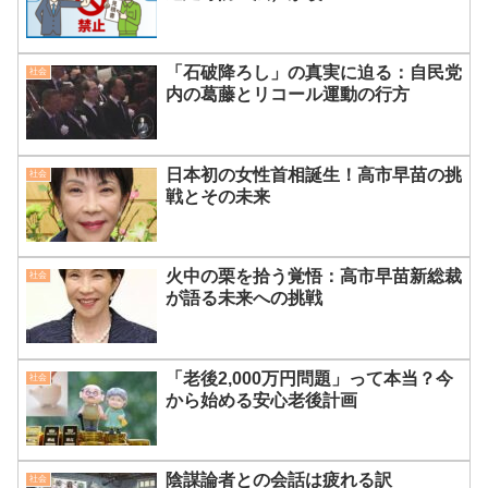
「石破降ろし」の真実に迫る：自民党
社会
内の葛藤とリコール運動の行方
日本初の女性首相誕生！高市早苗の挑
社会
戦とその未来
火中の栗を拾う覚悟：高市早苗新総裁
社会
が語る未来への挑戦
「老後2,000万円問題」って本当？今
社会
から始める安心老後計画
陰謀論者との会話は疲れる訳
社会