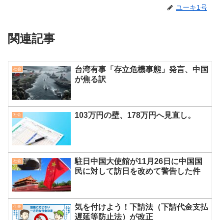
ユーキ1号
関連記事
台湾有事「存立危機事態」発言、中国
社会
が焦る訳
103万円の壁、178万円へ見直し。
社会
駐日中国大使館が11月26日に中国国
社会
民に対して訪日を改めて警告した件
気を付けよう！下請法（下請代金支払
仕事
遅延等防止法）が改正