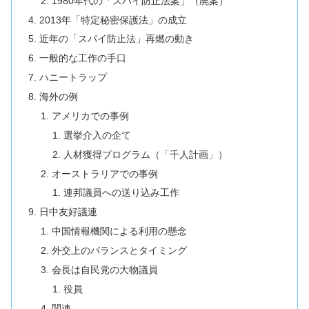
1980年代の「スパイ防止法案」（廃案）
2013年「特定秘密保護法」の成立
近年の「スパイ防止法」再燃の動き
一般的な工作の手口
ハニートラップ
海外の例
アメリカでの事例
選挙介入の企て
人材獲得プログラム（「千人計画」）
オーストラリアでの事例
連邦議員への送り込み工作
日中友好議連
中国情報機関による利用の懸念
外交上のバランスとタイミング
会長は自民党の大物議員
役員
関連