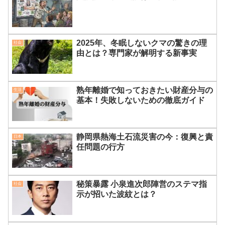
2025年、冬眠しないクマの驚きの理
社会
由とは？専門家が解明する新事実
熟年離婚で知っておきたい財産分与の
生活
基本！失敗しないための徹底ガイド
静岡県熱海土石流災害の今：復興と責
日本
任問題の行方
秘策暴露 小泉進次郎陣営のステマ指
社会
示が招いた波紋とは？