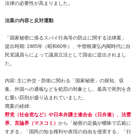
法律の必要性が高まりました。
法案の内容と反対運動
「国家秘密に係るスパイ行為等の防止に関する法律案」
提出時期: 1985年（昭和60年）、中曽根康弘内閣時代に自
民党議員らによって議員立法として国会に提出されまし
た。
内容: 主に外交・防衛に関わる「国家秘密」の探知、収
集、外国への通報などを処罰の対象とし、最高で死刑を含
む重い罰則が盛り込まれていました。
廃案の経緯:
野党（社会党など）や日本弁護士連合会（日弁連）、法曹
界、言論界
（マスコミ）
から「秘密の定義が曖昧で広範に
すぎる」「国民の知る権利や表現の自由を侵害する」「行