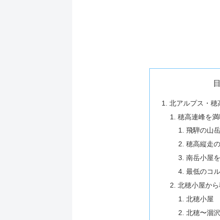
北アルプス・穂
穂高連峰を満
飛騨の山
穂高縦走
南岳小屋
最低のコ
北穂小屋から
北穂小屋
北穂〜涸