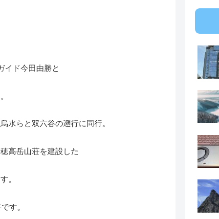
ガイド今田由勝と
す。
島烏水らと双六谷の遡行に同行。
、穂高岳山荘を建設した
ます。
事です。