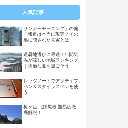
人気記事
サンデーモーニング」の偏
向報道は本当に現実？その
裏に隠された真実とは
避暑地選びに最適！年間気
温が涼しい地域ランキング
｜快適な夏を過ごそう
レッツノートでアクティブ
ペン＆スタイラスペンを使
う
槍ヶ岳 北鎌尾根 難易度徹
底解説！