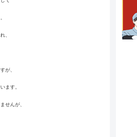
として
う。
され、
ますが、
思います。
りませんが、