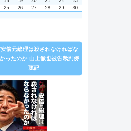
18
19
20
21
22
23
25
26
27
28
29
30
ぜ安倍元総理は殺されなければな
かったのか 山上徹也被告裁判傍
聴記