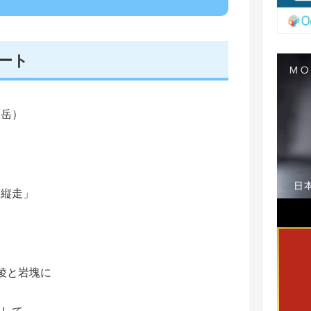
ート
高岳）
西縦走」
稜と岩塊に