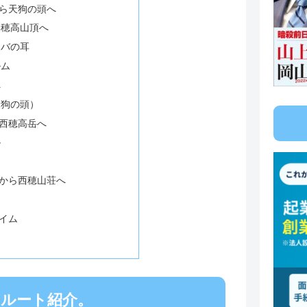
ら天狗の頭へ
奥穂高山頂へ
ロバの耳
ルム
へ
天狗の頭）
西穂高岳へ
ル
から西穂山荘へ
イム
のルート紹介。