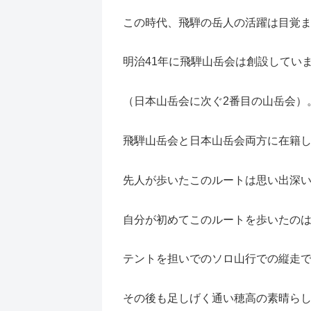
この時代、飛騨の岳人の活躍は目覚
明治41年に飛騨山岳会は創設してい
（日本山岳会に次ぐ2番目の山岳会）
飛騨山岳会と日本山岳会両方に在籍
先人が歩いたこのルートは思い出深
自分が初めてこのルートを歩いたのは
テントを担いでのソロ山行での縦走
その後も足しげく通い穂高の素晴ら