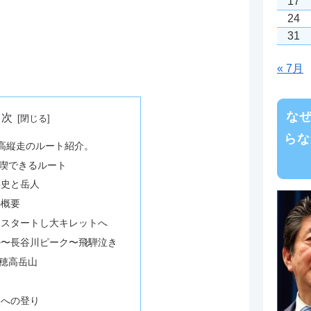
17
24
31
« 7月
な
目次
らな
高縦走のルート紹介。
喫できるルート
岳史と岳人
の概要
をスタートし大キレットへ
ル〜長谷川ピーク〜飛騨泣き
穂高岳山
沢への登り