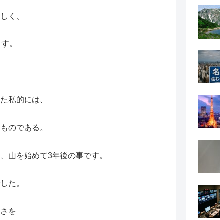
ましく、
ます。
。
した私的には、
いものである。
、山を始めて3年後の事です。
でした。
しさを