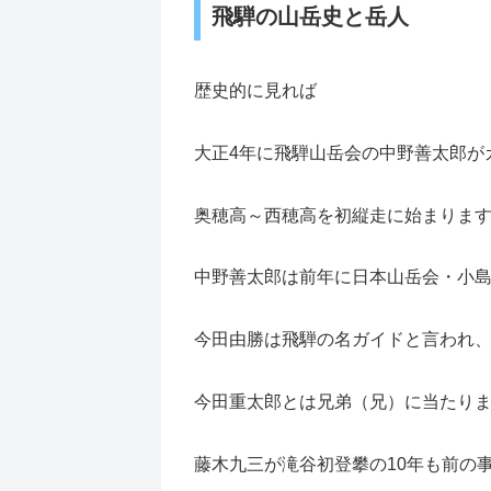
飛騨の山岳史と岳人
歴史的に見れば
大正4年に飛騨山岳会の中野善太郎が
奥穂高～西穂高を初縦走に始まりま
中野善太郎は前年に日本山岳会・小
今田由勝は飛騨の名ガイドと言われ
今田重太郎とは兄弟（兄）に当たり
藤木九三が滝谷初登攀の10年も前の