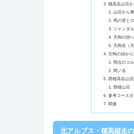
穂高岳山荘か
山荘から
馬の背と
ジャンダ
天狗の頭
天狗岳（
天狗の頭から
間点のコ
間ノ岳
西穂高岳山頂
西穂山荘
参考コースタ
関連
北アルプス・穂高縦走