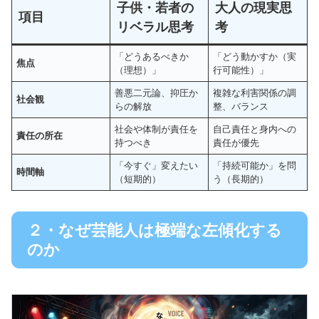
子供・若者の
大人の現実思
項目
リベラル思考
考
「どうあるべきか
「どう動かすか（実
焦点
（理想）」
行可能性）」
善悪二元論、抑圧か
複雑な利害関係の調
社会観
らの解放
整、バランス
社会や体制が責任を
自己責任と身内への
責任の所在
持つべき
責任が優先
「今すぐ」変えたい
「持続可能か」を問
時間軸
（短期的）
う（長期的）
２・なぜ芸能人は極端な左傾化する
のか