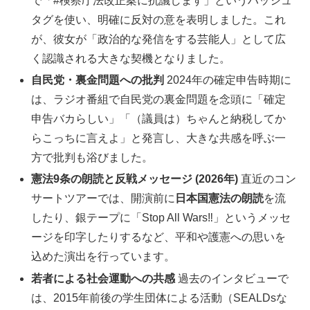
で「#検察庁法改正案に抗議します」というハッシュ
タグを使い、明確に反対の意を表明しました。これ
が、彼女が「政治的な発信をする芸能人」として広
く認識される大きな契機となりました。
自民党・裏金問題への批判
2024年の確定申告時期に
は、ラジオ番組で自民党の裏金問題を念頭に「確定
申告バカらしい」「（議員は）ちゃんと納税してか
らこっちに言えよ」と発言し、大きな共感を呼ぶ一
方で批判も浴びました。
憲法9条の朗読と反戦メッセージ (2026年)
直近のコン
サートツアーでは、開演前に
日本国憲法の朗読
を流
したり、銀テープに「Stop All Wars‼」というメッセ
ージを印字したりするなど、平和や護憲への思いを
込めた演出を行っています。
若者による社会運動への共感
過去のインタビューで
は、2015年前後の学生団体による活動（SEALDsな