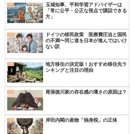
玉城知事、平和学習アドバイザーは
日本
「常に公平・公正な視点で講話できる
方」
ドイツの移民政策 医療費圧迫と国民
日本
の不満〜同じ道を日本が進んではいけ
ない訳
地方移住の決定版！おすすめ移住先ラ
日本
ンキングと注目の理由
尾張徳川家の存在感の薄さの原因は？
日本
岸田内閣の産物「独身税」の正体
日本