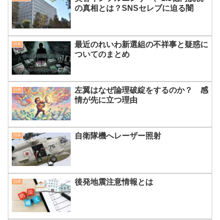
の真相とは？SNSセレブに迫る闇
最近のれいわ新選組の不祥事と疑惑に
日本
ついてのまとめ
左翼はなぜ論理破綻をするのか？ 感
日本
情が先に立つ理由
自衛隊機へレーザー照射
日本
後発地震注意情報とは
日本