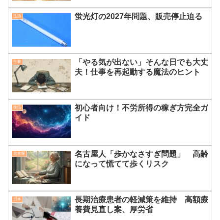
蛍光灯の2027年問題、販売停止迫る
生活
「やる気が出ない」そんな日でも大丈
仕事
夫！仕事を再起動する魔法のヒント
初心者向け！不労所得の稼ぎ方完全ガ
生活
イド
名古屋人「歩かなさすぎ問題」 高齢
名古屋
になって慌てて歩くリスク
長期治療患者の軽減策を維持 高額療
日本
養費見直し案、厚労省