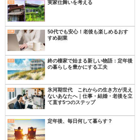
実家仕舞いを考える
生活
50代でも安心！老後も楽しめるおす
仕事
すめ副業
終の棲家で始まる新しい物語：定年後
生活
の暮らしを豊かにする工夫
氷河期世代 これからの生き方が見え
仕事
ないあなたへ｜仕事・結婚・老後を立
て直す5つのステップ
定年後、毎日何して暮らす？
生活