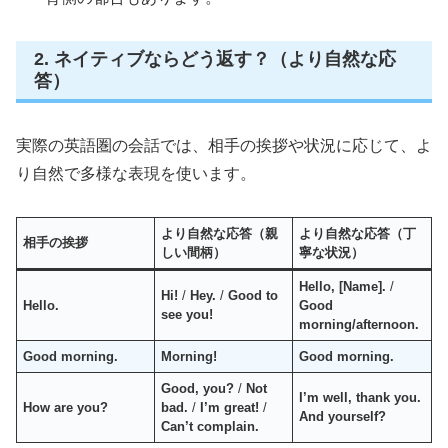
2. ネイティブならどう返す？（より自然な応
答）
実際の英語圏の会話では、相手の挨拶や状況に応じて、よ
り自然で多様な表現を使います。
より自然な応答（親
より自然な応答（丁
相手の挨拶
しい間柄）
寧な状況）
Hello, [Name].
/
Hi!
/
Hey.
/
Good to
Hello.
Good
see you!
morning/afternoon.
Good morning.
Morning!
Good morning.
Good, you?
/
Not
I’m well, thank you.
How are you?
bad.
/
I’m great!
/
And yourself?
Can’t complain.