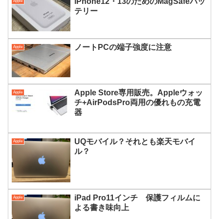
iPhone12・13のためのMagSafeバッ
Apple
テリー
ノートPCの端子強度に注意
Apple
Apple Store専用販売。Appleウォッ
Apple
チ+AirPodsPro両用の優れもの充電
器
UQモバイル？それとも楽天モバイ
Apple
ル？
iPad Pro11インチ 保護フィルムに
Apple
よる書き味向上