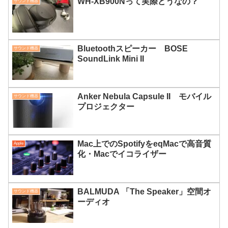
WH-XB900Nって実際どうなの？
サウンド機器
Bluetoothスピーカー BOSE
サウンド機器
SoundLink Mini II
Anker Nebula Capsule II モバイル
サウンド機器
プロジェクター
Mac上でのSpotifyをeqMacで高音質
Apple
化・Macでイコライザー
BALMUDA 「The Speaker」空間オ
サウンド機器
ーディオ