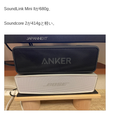
SoundLink Mini IIが680g、
Soundcore 2が414gと軽い。