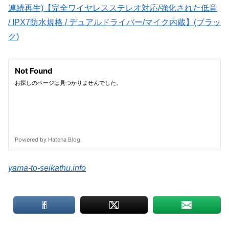
連続再生)【完全ワイヤレスステレオ対応/強化された低音
/ IPX7防水規格 / デュアルドライバー/マイク内蔵】(ブラッ
ク)
yama-to-seikathu.info