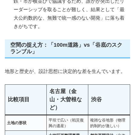
鉄・市が横並びで協議するため、誰かが突出したリ
ーダーシップを取ることが難しく、結果として「最
大公約数的な、無難で統一感のない開発」に落ち着
きがちです。
空間の捉え方：「100m道路」vs「谷底のスク
ランブル」
地形と歴史が、設計思想に決定的な差を生んでいます。
名古屋（金
比較項目
山・大曽根な
渋谷
ど）
平坦で広い（戦災復
複雑な谷地形（物理
土地の形状
興の遺産）
的制約が激しい）