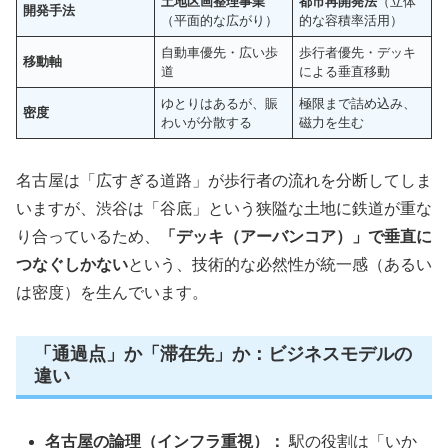
土地区画整理事業
都市再開発法
（立体
開発手法
（平面的な広がり）
的な容積率活用）
自動車優先・広い歩
歩行者優先・デッキ
移動軸
道
による垂直移動
ゆとりはあるが、賑
極限まで詰め込み、
密度
わいが分散する
磁力を生む
名古屋は「広すぎる道路」が歩行者の流れを分断してしま
いますが、渋谷は「谷底」という狭隘な土地に鉄道が重な
り合っているため、
「デッキ（アーバンコア）」で垂直に
つなぐしかない
という、技術的な必然性が統一感（あるい
は密度）を生んでいます。
「通過点」か「滞在先」か：ビジネスモデルの
違い
名古屋の論理（インフラ重視）：
駅の役割は「いか