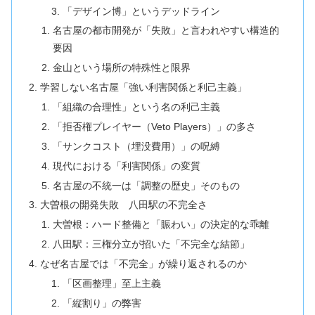
「デザイン博」というデッドライン
名古屋の都市開発が「失敗」と言われやすい構造的
要因
金山という場所の特殊性と限界
学習しない名古屋「強い利害関係と利己主義」
「組織の合理性」という名の利己主義
「拒否権プレイヤー（Veto Players）」の多さ
「サンクコスト（埋没費用）」の呪縛
現代における「利害関係」の変質
名古屋の不統一は「調整の歴史」そのもの
大曽根の開発失敗 八田駅の不完全さ
大曽根：ハード整備と「賑わい」の決定的な乖離
八田駅：三権分立が招いた「不完全な結節」
なぜ名古屋では「不完全」が繰り返されるのか
「区画整理」至上主義
「縦割り」の弊害