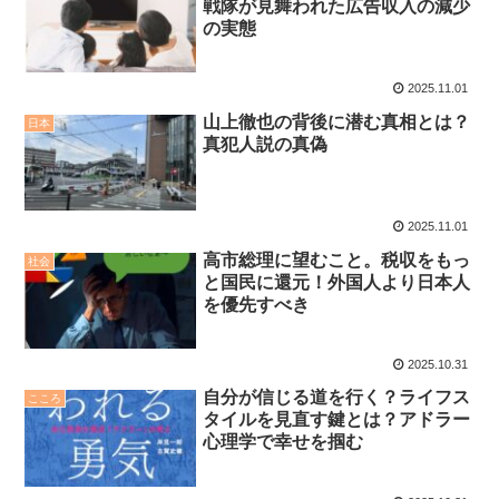
戦隊が見舞われた広告収入の減少
の実態
2025.11.01
山上徹也の背後に潜む真相とは？
日本
真犯人説の真偽
2025.11.01
高市総理に望むこと。税収をもっ
社会
と国民に還元！外国人より日本人
を優先すべき
2025.10.31
自分が信じる道を行く？ライフス
こころ
タイルを見直す鍵とは？アドラー
心理学で幸せを掴む