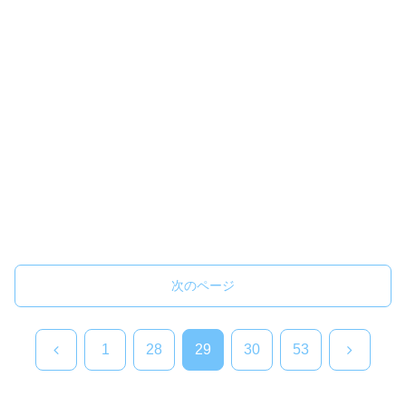
次のページ
前
次
1
28
29
30
53
へ
へ