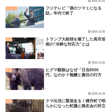
2025.10.31
フジテレビ「酒のツマミになる
マスコミ
話」年内で終了
2025.10.30
トランプ大統領を魅了した高市首
社会
相の“冷静な対応力”とは
2025.10.30
ヒグマ駆除はなぜ「日当8500
社会
円」なのか？報酬と責任の行方
2025.10.29
クマ出没に緊張走る！積丹町で明
社会
らかになった町議と猟友会の対立