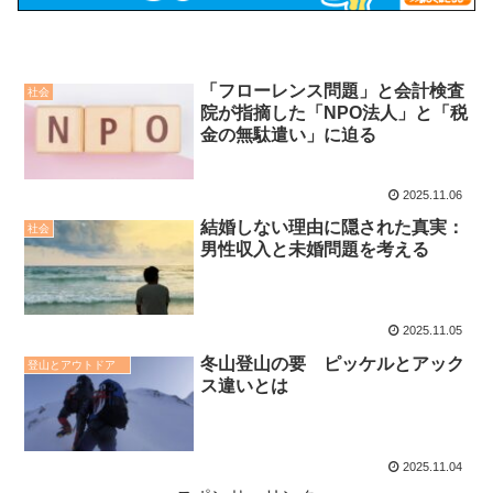
「フローレンス問題」と会計検査
社会
院が指摘した「NPO法人」と「税
金の無駄遣い」に迫る
2025.11.06
結婚しない理由に隠された真実：
社会
男性収入と未婚問題を考える
2025.11.05
冬山登山の要 ピッケルとアック
登山とアウトドア
ス違いとは
2025.11.04