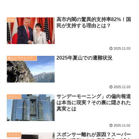
高市内閣の驚異的支持率82%！国
社会
民が支持する理由とは？
2025.11.03
2025年夏山での遭難状況
登山とアウトドア
2025.11.03
サンデーモーニング」の偏向報道
マスコミ
は本当に現実？その裏に隠された
真実とは
2025.11.02
スポンサー離れが原因？スーパー
マスコミ