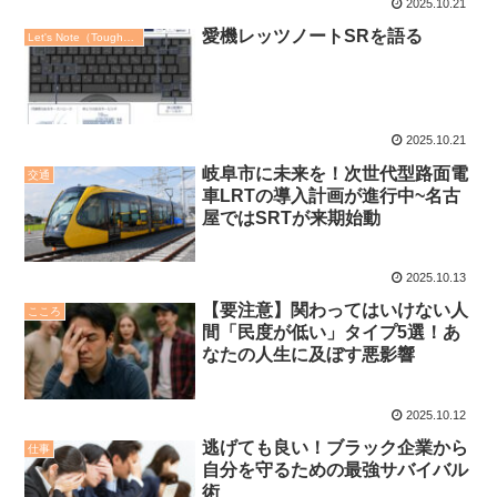
2025.10.21
愛機レッツノートSRを語る
Let's Note（ToughBook）
2025.10.21
岐阜市に未来を！次世代型路面電
交通
車LRTの導入計画が進行中~名古
屋ではSRTが来期始動
2025.10.13
【要注意】関わってはいけない人
こころ
間「民度が低い」タイプ5選！あ
なたの人生に及ぼす悪影響
2025.10.12
逃げても良い！ブラック企業から
仕事
自分を守るための最強サバイバル
術