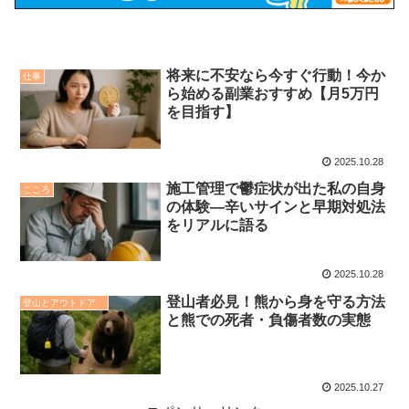
将来に不安なら今すぐ行動！今か
仕事
ら始める副業おすすめ【月5万円
を目指す】
2025.10.28
施工管理で鬱症状が出た私の自身
こころ
の体験—辛いサインと早期対処法
をリアルに語る
2025.10.28
登山者必見！熊から身を守る方法
登山とアウトドア
と熊での死者・負傷者数の実態
2025.10.27