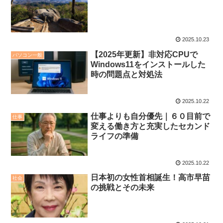
2025.10.23
【2025年更新】非対応CPUで
パソコン一般
Windows11をインストールした
時の問題点と対処法
2025.10.22
仕事よりも自分優先｜６０目前で
仕事
変える働き方と充実したセカンド
ライフの準備
2025.10.22
日本初の女性首相誕生！高市早苗
社会
の挑戦とその未来