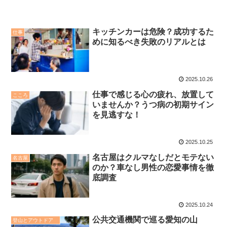
キッチンカーは危険？成功するた
仕事
めに知るべき失敗のリアルとは
2025.10.26
仕事で感じる心の疲れ、放置して
こころ
いませんか？うつ病の初期サイン
を見逃すな！
2025.10.25
名古屋はクルマなしだとモテない
名古屋
のか？車なし男性の恋愛事情を徹
底調査
2025.10.24
公共交通機関で巡る愛知の山
登山とアウトドア