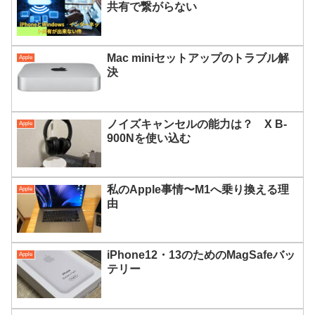
共有で繋がらない
Mac miniセットアップのトラブル解
Apple
決
ノイズキャンセルの能力は？ X B-
Apple
900Nを使い込む
私のApple事情〜M1へ乗り換える理
Apple
由
iPhone12・13のためのMagSafeバッ
Apple
テリー