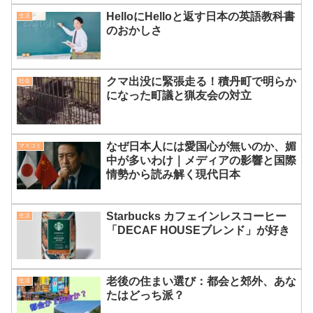
HelloにHelloと返す日本の英語教科書
生活
のおかしさ
クマ出没に緊張走る！積丹町で明らか
社会
になった町議と猟友会の対立
なぜ日本人には愛国心が無いのか、媚
マスコミ
中が多いわけ｜メディアの影響と国際
情勢から読み解く現代日本
Starbucks カフェインレスコーヒー
生活
「DECAF HOUSEブレンド」が好き
老後の住まい選び：都会と郊外、あな
生活
たはどっち派？