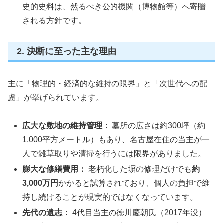
史的史料は、然るべき公的機関（博物館等）へ寄贈
される方針です。
2. 決断に至った主な理由
主に「物理的・経済的な維持の限界」と「次世代への配
慮」が挙げられています。
広大な敷地の維持管理：
墓所の広さは約300坪（約
1,000平方メートル）もあり、名古屋在住の当主が一
人で雑草取りや清掃を行うには限界がありました。
膨大な修繕費用：
老朽化した塀の修理だけでも
約
3,000万円
かかると試算されており、個人の負担で維
持し続けることが現実的ではなくなっています。
先代の遺志：
4代目当主の徳川慶朝氏（2017年没）