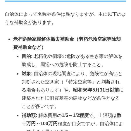
自治体によって名称や条件は異なりますが、主に以下のよ
うな補助金があります。
老朽危険家屋解体撤去補助金（老朽危険空家等除却
費補助金など）
目的:
老朽化や倒壊の危険がある空き家の解体を
助成し、周辺への危険を防止すること。
対象:
自治体の現地調査により、危険性が高いと
判断された空き家（「特定空家等」と判断され
る場合もあります）や、
昭和56年5月31日以前
に
建築された旧耐震基準の建物などが条件となる
ことが多いです。
補助額:
解体費用の
1/5～1/2程度
で、上限額は
数
十万円～100万円
程度が目安ですが、自治体によ