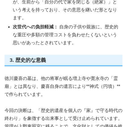
が、生前から「自分の代で家を閉じる（絶家）」と
いう考えを持っており、その意思を継いだ形となり
ます。
次世代への負担軽減：
自身の子供や親族に、歴史的
な重圧や多額の管理コストを負わせたくないという
思いがあったとされています。
3. 歴史的な意義
徳川慶喜の墓は、他の将軍が眠る増上寺や寛永寺の「霊
廟」とは異なり、慶喜自身の遺言により**神式（円墳）**
で作られています。
今回の決断は、「歴史的遺産を個人の『家』で守る時代の
終わり」を象徴する出来事として受け止められています。
管理が上野東照宮に移ることで、文化財としての価値を維