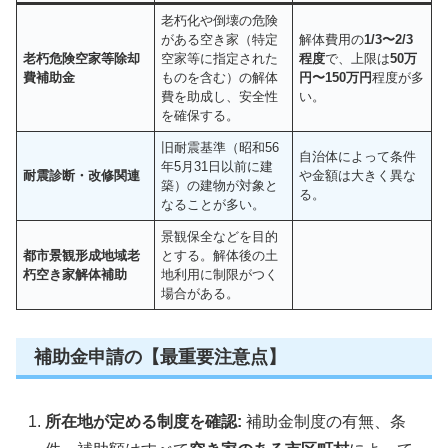
老朽化や倒壊の危険
がある空き家（特定
解体費用の
1/3〜2/3
老朽危険空家等除却
空家等に指定された
程度
で、上限は
50万
費補助金
ものを含む）の解体
円〜150万円
程度が多
費を助成し、安全性
い。
を確保する。
旧耐震基準（昭和56
自治体によって条件
年5月31日以前に建
耐震診断・改修関連
や金額は大きく異な
築）の建物が対象と
る。
なることが多い。
景観保全などを目的
都市景観形成地域老
とする。解体後の土
朽空き家解体補助
地利用に制限がつく
場合がある。
補助金申請の【最重要注意点】
所在地が定める制度を確認:
補助金制度の有無、条