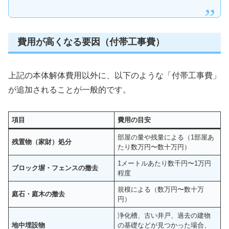
費用が高くなる要因（付帯工事費）
上記の本体解体費用以外に、以下のような「付帯工事費」
が追加されることが一般的です。
項目
費用の目安
部屋の量や残量による（1部屋あ
残置物（家財）処分
たり数万円〜数十万円）
1メートルあたり数千円〜1万円
ブロック塀・フェンスの撤去
程度
規模による（数万円〜数十万
庭石・庭木の撤去
円）
浄化槽、古い井戸、過去の建物
地中埋設物
の基礎などが見つかった場合、