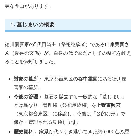
実な理由があります。
1. 墓じまいの概要
徳川慶喜家の5代目当主（祭祀継承者）である
山岸美喜さ
ん
（慶喜の玄孫）が、自身の代で家系としての祭祀を終え
ることを決断しました。
対象の墓所：
東京都台東区の
谷中霊園
にある徳川慶
喜家の墓所。
今後の管理：
墓石を撤去する一般的な「墓じまい」
とは異なり、管理権（祭祀承継権）を
上野東照宮
（東京都台東区）に移譲し、今後は「公的な形」で
保存・管理される見通しです。
歴史資料：
家系が代々引き継いできた約6,000点の歴