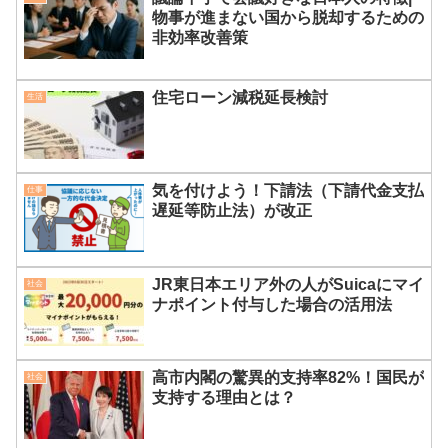
物事が進まない国から脱却するための
非効率改善策
住宅ローン減税延長検討
生活
気を付けよう！下請法（下請代金支払
仕事
遅延等防止法）が改正
JR東日本エリア外の人がSuicaにマイ
社会
ナポイント付与した場合の活用法
高市内閣の驚異的支持率82%！国民が
社会
支持する理由とは？