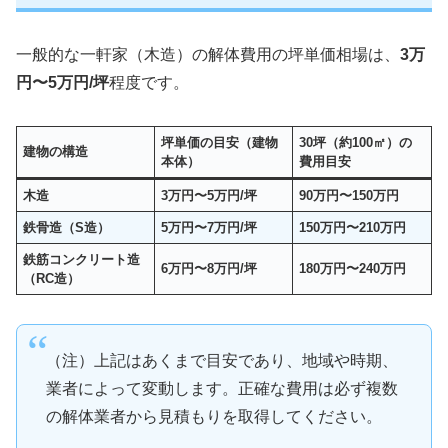
一般的な一軒家（木造）の解体費用の坪単価相場は、
3万
円〜5万円/坪
程度です。
坪単価の目安（建物
30坪（約100㎡）の
建物の構造
本体）
費用目安
木造
3万円〜5万円/坪
90万円〜150万円
鉄骨造（S造）
5万円〜7万円/坪
150万円〜210万円
鉄筋コンクリート造
6万円〜8万円/坪
180万円〜240万円
（RC造）
（注）上記はあくまで目安であり、地域や時期、
業者によって変動します。正確な費用は必ず複数
の解体業者から見積もりを取得してください。