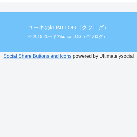
ユーキのkutsu LOG（クツログ）
© 2019 ユーキのkutsu LOG（クツログ）.
Social Share Buttons and Icons
powered by Ultimatelysocial