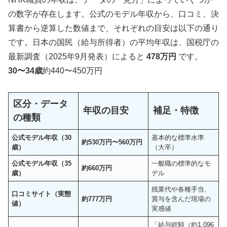
の数字が存在します。公式のモデル年収から、口コミ、決
算書から逆算した数値まで、それぞれの目安は以下の通り
です。日本の国民（給与所得者）の平均年収は、国税庁の
最新調査（2025年9月発表）によると
478万円
です。
30〜34歳
約440〜450万円
区分・データ
年収の目安
補足・特徴
の種類
公式モデル年収（30
基本的な標準水準
約530万円〜560万円
歳）
（大卒）
公式モデル年収（35
一般職の標準的なモ
約660万円
歳）
デル
残業代や各種手当、
口コミサイト（実態
約777万円
賞与を含んだ現場の
値）
実感値
「給与総額（約1,096