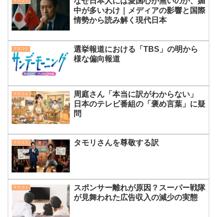
なぜ日本人には愛国心が無いのか、媚
マスコミ
中が多いわけ｜メディアの影響と国際
情勢から読み解く現代日本
選挙報道における「TBS」の明から
マスコミ
様な偏向報道
周庭さん「本当に訳がわからない」
マスコミ
日本のテレビ番組の「褒め言葉」に疑
問
タモリさんを尊敬する訳
マスコミ
スポンサー離れが原因？スーパー戦隊
マスコミ
が見舞われた広告収入の減少の実態