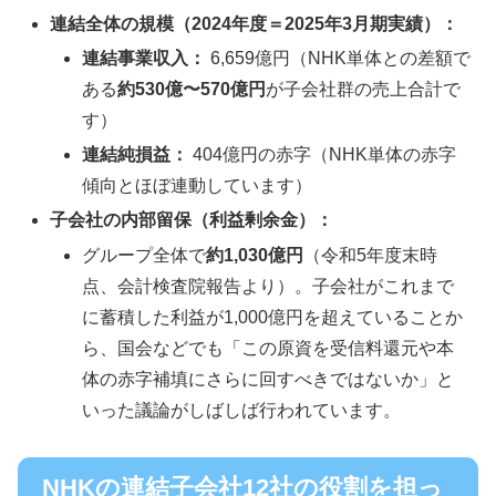
連結全体の規模（2024年度＝2025年3月期実績）：
連結事業収入：
6,659億円（NHK単体との差額で
ある
約530億〜570億円
が子会社群の売上合計で
す）
連結純損益：
404億円の赤字（NHK単体の赤字
傾向とほぼ連動しています）
子会社の内部留保（利益剰余金）：
グループ全体で
約1,030億円
（令和5年度末時
点、会計検査院報告より）。子会社がこれまで
に蓄積した利益が1,000億円を超えていることか
ら、国会などでも「この原資を受信料還元や本
体の赤字補填にさらに回すべきではないか」と
いった議論がしばしば行われています。
NHKの連結子会社12社の役割を担っ