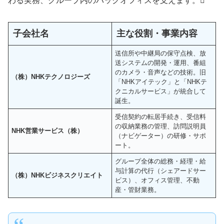
わる実務、グループ内のバックオフィスを支えます。

子会社名
主な役割・事業内容
送信所や中継局の保守点検、放
送システムの開発・運用、番組
のカメラ・音声などの技術。旧
（株）NHKテクノロジーズ
「NHKアイテック」と「NHKテ
クニカルサービス」が統合して
誕生。
受信契約の転居手続き、受信料
の収納業務の管理、訪問説明員
NHK営業サービス（株）
（ナビゲーター）の研修・サポ
ート。
グループ全体の総務・経理・給
与計算の代行（シェアードサー
（株）NHKビジネスクリエイト
ビス）、オフィス管理、不動
産・管財業務。