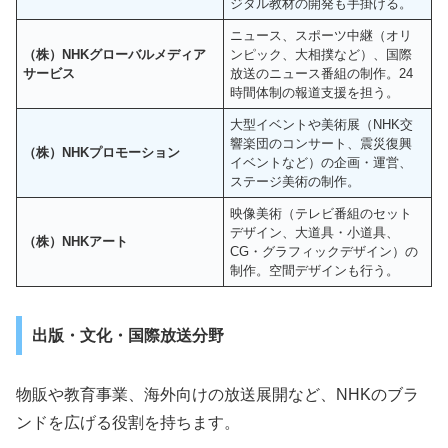
ジタル教材の開発も手掛ける。
ニュース、スポーツ中継（オリ
（株）NHKグローバルメディア
ンピック、大相撲など）、国際
サービス
放送のニュース番組の制作。24
時間体制の報道支援を担う。
大型イベントや美術展（NHK交
響楽団のコンサート、震災復興
（株）NHKプロモーション
イベントなど）の企画・運営、
ステージ美術の制作。
映像美術（テレビ番組のセット
デザイン、大道具・小道具、
（株）NHKアート
CG・グラフィックデザイン）の
制作。空間デザインも行う。
出版・文化・国際放送分野
物販や教育事業、海外向けの放送展開など、NHKのブラ
ンドを広げる役割を持ちます。