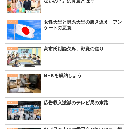
ないの？』の真意とは？
女性天皇と男系天皇の履き違え アン
マスコミ
ケートの悪意
高市氏討論欠席、野党の焦り
マスコミ
NHKを解約しよう
マスコミ
広告収入激減のテレビ局の末路
マスコミ