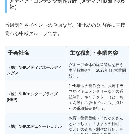
メディア・コンテンツ制作分野（メディアHD傘下の5
社）
番組制作やイベントの企画など、NHKの放送内容に直接
関わる中核グループです。
子会社名
主な役割・事業内容
グループ全体の経営管理を行う
（株）NHKメディアホールディ
中間持株会社（2023年4月営業開
ングス
始）。
NHK最大の制作会社。大河ドラ
マやドキュメンタリーなどの番
（株）NHKエンタープライズ
組制作、キャラクター（どーも
(NEP)
くん等）の版権ビジネス、海外
への番組販売を行う。
教育・教養番組（「おかあさん
といっしょ」「きょうの料理」
（株）NHKエデュケーショナル
など）の企画・制作に特化。デ