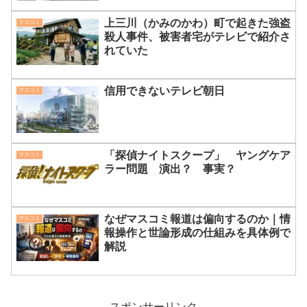
上三川（かみのかわ）町で起きた強盗
マスコミ
殺人事件、被害者宅がテレビで紹介さ
れていた
信用できないテレビ朝日
マスコミ
「探偵ナイトスクープ」 ヤングケア
マスコミ
ラー問題 演出？ 事実？
なぜマスコミ報道は偏向するのか｜情
マスコミ
報操作と世論形成の仕組みを具体例で
解説
スポンサーリンク