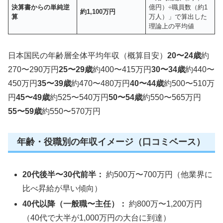
決算書からの単純逆
億円）÷職員数（約1
約1,100万円
算
万人）」で算出した
理論上の平均値
日本国民の年齢層全体平均年収（概算目安）
20〜24歳
約
270〜290万円
25〜29歳
約400〜415万円
30〜34歳
約440〜
450万円
35〜39歳
約470〜480万円
40〜44歳
約500〜510万
円
45〜49歳
約525〜540万円
50〜54歳
約550〜565万円
55〜59歳
約550〜570万円
年齢・役職別の年収イメージ（口コミベース）
20代後半〜30代前半：
約500万〜700万円（他業界に
比べ昇給が早い傾向）
40代以降（一般職〜主任）：
約800万〜1,200万円
（40代で大半が1,000万円の大台に到達）