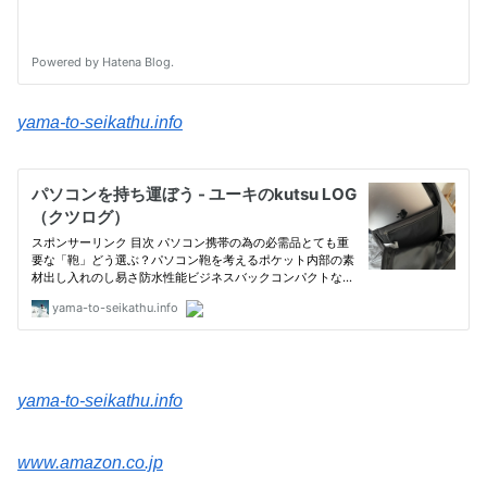
yama-to-seikathu.info
yama-to-seikathu.info
www.amazon.co.jp