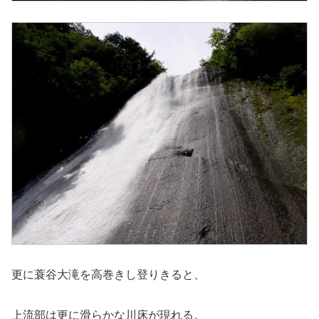
更に蓑谷大滝を高巻きし登りきると、
上流部は更に滑らかな川床が現れる。