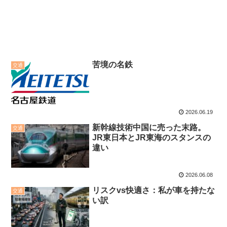
苦境の名鉄
交通
2026.06.19
新幹線技術中国に売った末路。
交通
JR東日本とJR東海のスタンスの
違い
2026.06.08
リスクvs快適さ：私が車を持たな
交通
い訳