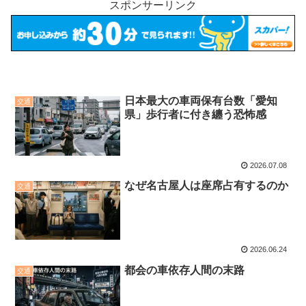
スポンサーリンク
日本最大の車両保有台数「愛知
交通
県」歩行者に付き纏う恐怖感
2026.07.08
なぜ名古屋人は座席占有するのか
交通
2026.06.24
都会の車依存人間の末路
交通