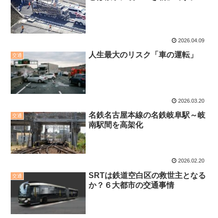
2026.04.09
人生最大のリスク「車の運転」
交通
2026.03.20
名鉄名古屋本線の名鉄岐阜駅～岐
交通
南駅間を高架化
2026.02.20
SRTは鉄道空白区の救世主となる
交通
か？６大都市の交通事情