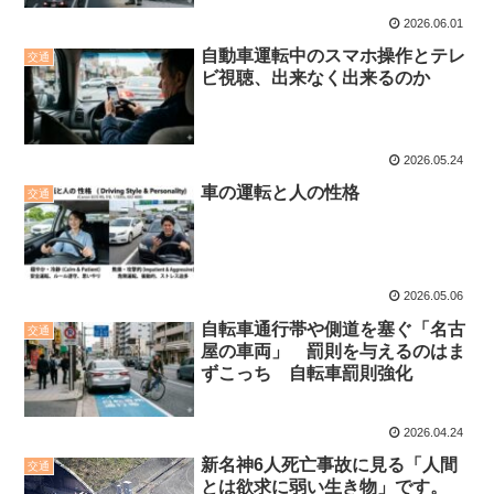
2026.06.01
自動車運転中のスマホ操作とテレ
交通
ビ視聴、出来なく出来るのか
2026.05.24
車の運転と人の性格
交通
2026.05.06
自転車通行帯や側道を塞ぐ「名古
交通
屋の車両」 罰則を与えるのはま
ずこっち 自転車罰則強化
2026.04.24
新名神6人死亡事故に見る「人間
交通
とは欲求に弱い生き物」です。