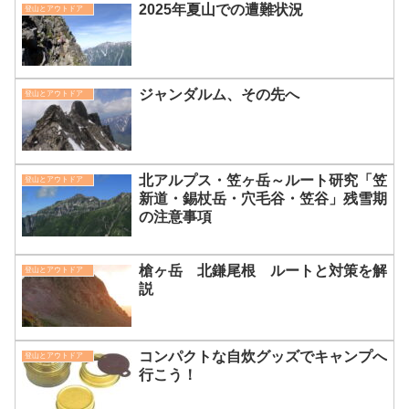
2025年夏山での遭難状況
登山とアウトドア
ジャンダルム、その先へ
登山とアウトドア
北アルプス・笠ヶ岳～ルート研究「笠
登山とアウトドア
新道・錫杖岳・穴毛谷・笠谷」残雪期
の注意事項
槍ヶ岳 北鎌尾根 ルートと対策を解
登山とアウトドア
説
コンパクトな自炊グッズでキャンプへ
登山とアウトドア
行こう！