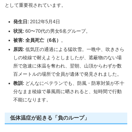
として重要視されています。
発生日:
2012年5月4日
状況:
60〜70代の男女6名グループ。
被害:
全員死亡（6名）
。
原因:
低気圧の通過による猛吹雪。一晩中、吹きさら
しの稜線で耐えようとしましたが、遮蔽物のない場
所で急速に体温を奪われ、翌朝、山頂からわずか数
百メートルの場所で全員が遺体で発見されました。
教訓:
どんなにベテランでも、防風・防寒対策が不十
分なまま稜線で暴風雨に晒されると、短時間で行動
不能になります。
低体温症が起きる「負のループ」