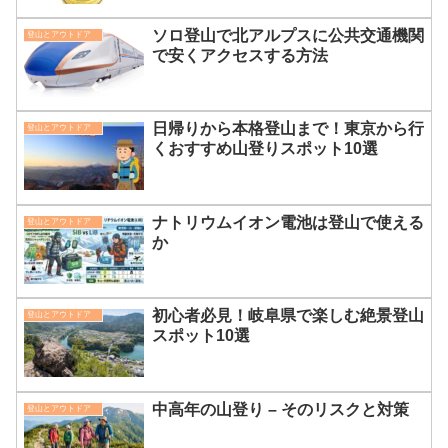
ソロ登山で北アルプスに公共交通機関
登山とアウトドア
で安くアクセスする方法
日帰りから本格登山まで！東京から行
登山とアウトドア
くおすすめ山登りスポット10選
ナトリウムイオン電池は登山で使える
登山とアウトドア
か
初心者必見！岐阜県で楽しむ絶景登山
登山とアウトドア
スポット10選
中高年の山登り – そのリスクと対策
登山とアウトドア