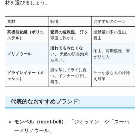
材を選びましょう。
素材
特徴
おすすめのシーン
高機能化繊（ポリエ
驚異の速乾性。
汗を
運動量が多い登山、
ステル）
即座に乾かす。
夏山
濡れても冷たくな
冬山、長期縦走、寒
メリノウール
い。
天然の防臭効果
がりな人
も高い。
肌を常にドライに保
ドライレイヤー（メ
汗っかきな人の汗冷
つ。インナーの下に
ッシュ）
え対策
着る。
代表的なおすすめブランド:
モンベル（mont-bell）:
「ジオライン」や「スーパ
ーメリノウール」