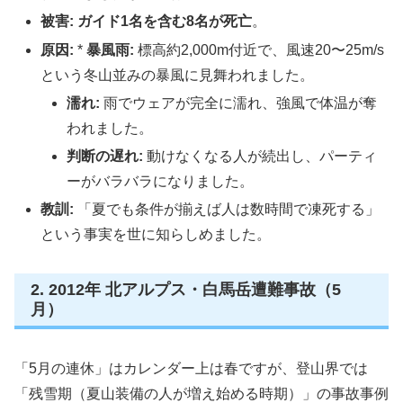
被害:
ガイド1名を含む8名が死亡
。
原因:
*
暴風雨:
標高約2,000m付近で、風速20〜25m/s
という冬山並みの暴風に見舞われました。
濡れ:
雨でウェアが完全に濡れ、強風で体温が奪
われました。
判断の遅れ:
動けなくなる人が続出し、パーティ
ーがバラバラになりました。
教訓:
「夏でも条件が揃えば人は数時間で凍死する」
という事実を世に知らしめました。
2. 2012年 北アルプス・白馬岳遭難事故（5
月）
「5月の連休」はカレンダー上は春ですが、登山界では
「残雪期（夏山装備の人が増え始める時期）」の事故事例