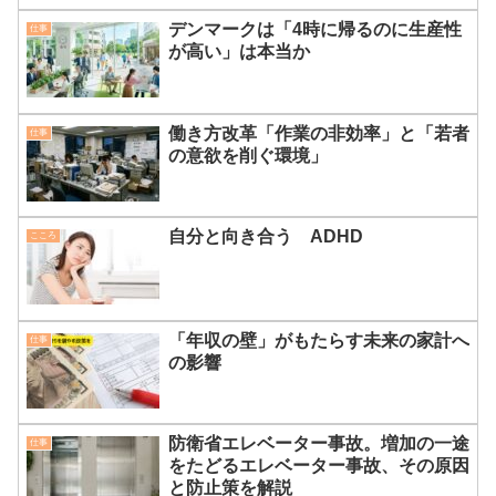
デンマークは「4時に帰るのに生産性
仕事
が高い」は本当か
働き方改革「作業の非効率」と「若者
仕事
の意欲を削ぐ環境」
自分と向き合う ADHD
こころ
「年収の壁」がもたらす未来の家計へ
仕事
の影響
防衛省エレベーター事故。増加の一途
仕事
をたどるエレベーター事故、その原因
と防止策を解説