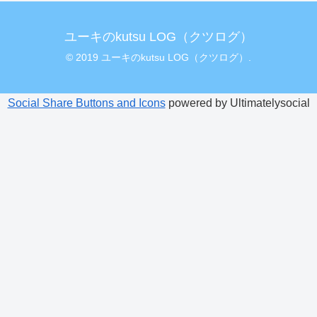
ユーキのkutsu LOG（クツログ）
© 2019 ユーキのkutsu LOG（クツログ）.
Social Share Buttons and Icons
powered by Ultimatelysocial