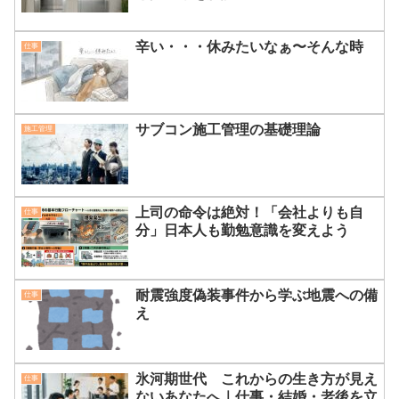
辛い・・・休みたいなぁ〜そんな時
仕事
サブコン施工管理の基礎理論
施工管理
上司の命令は絶対！「会社よりも自
仕事
分」日本人も勤勉意識を変えよう
耐震強度偽装事件から学ぶ地震への備
仕事
え
氷河期世代 これからの生き方が見え
仕事
ないあなたへ｜仕事・結婚・老後を立